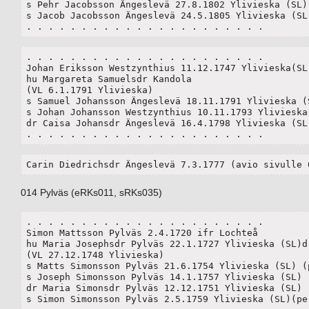
s Pehr Jacobsson Ängeslevä 27.8.1802 Ylivieska (SL)

s Jacob Jacobsson Ängeslevä 24.5.1805 Ylivieska (SL)
. . . . . . . . . . . . . . . . . . . . . .
. . . . . . . . . . . . . . . . . . . . . .

Johan Eriksson Westzynthius 11.12.1747 Ylivieska(SL)
hu Margareta Samuelsdr Kandola

(VL 6.1.1791 Ylivieska) 

s Samuel Johansson Ängeslevä 18.11.1791 Ylivieska (S
s Johan Johansson Westzynthius 10.11.1793 Ylivieska 
dr Caisa Johansdr Ängeslevä 16.4.1798 Ylivieska (SL)
. . . . . . . . . . . . . . . . . . . . . .
Carin Diedrichsdr Ängeslevä 7.3.1777 (avio sivulle 
014 Pylväs (eRKs011, sRKs035)
. . . . . . . . . . . . . . . . . . . . . .

Simon Mattsson Pylväs 2.4.1720 ifr Lochteå

hu Maria Josephsdr Pylväs 22.1.1727 Ylivieska (SL)d.
(VL 27.12.1748 Ylivieska)

s Matts Simonsson Pylväs 21.6.1754 Ylivieska (SL) (p
s Joseph Simonsson Pylväs 14.1.1757 Ylivieska (SL)

dr Maria Simonsdr Pylväs 12.12.1751 Ylivieska (SL)

s Simon Simonsson Pylväs 2.5.1759 Ylivieska (SL)(per