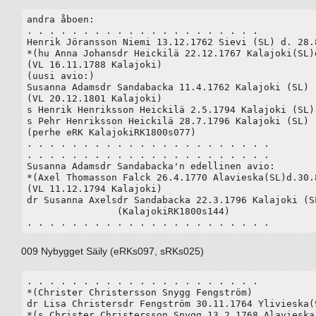
andra åboen:

. . . . . . . . . . . . . . . . . . . . .

Henrik Jöransson Niemi 13.12.1762 Sievi (SL) d. 28.8
*(hu Anna Johansdr Heickilä 22.12.1767 Kalajoki(SL)d
(VL 16.11.1788 Kalajoki)

(uusi avio:)

Susanna Adamsdr Sandabacka 11.4.1762 Kalajoki (SL)

(VL 20.12.1801 Kalajoki)

s Henrik Henriksson Heickilä 2.5.1794 Kalajoki (SL)

s Pehr Henriksson Heickilä 28.7.1796 Kalajoki (SL)

(perhe eRK KalajokiRK1800s077)

. . . . . . . . . . . . . . . . . . . . . .

. . . . . . . . . . . . . . . . . . . . . .

Susanna Adamsdr Sandabacka'n edellinen avio:

*(Axel Thomasson Falck 26.4.1770 Alavieska(SL)d.30.8
(VL 11.12.1794 Kalajoki)

dr Susanna Axelsdr Sandabacka 22.3.1796 Kalajoki (SL
		(KalajokiRK1800s144)

. . . . . . . . . . . . . . . . . . . . . .
009 Nybygget Säily (eRKs097, sRKs025)
. . . . . . . . . . . . . . . . . . . . .

*(Christer Christersson Snygg Fengström)

dr Lisa Christersdr Fengström 30.11.1764 Ylivieska(S
*(s Christer Christersson Snygg 13.2.1768 Alavieska(