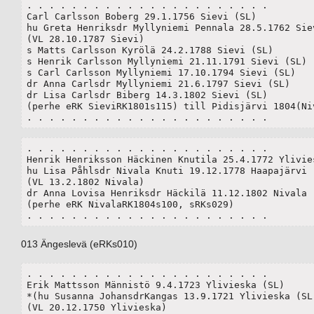
. . . . . . . . . . . . . . . . . . . . . .

Carl Carlsson Boberg 29.1.1756 Sievi (SL)

hu Greta Henriksdr Myllyniemi Pennala 28.5.1762 Siev
(VL 28.10.1787 Sievi)

s Matts Carlsson Kyrölä 24.2.1788 Sievi (SL)

s Henrik Carlsson Myllyniemi 21.11.1791 Sievi (SL)

s Carl Carlsson Myllyniemi 17.10.1794 Sievi (SL)

dr Anna Carlsdr Myllyniemi 21.6.1797 Sievi (SL)

dr Lisa Carlsdr Biberg 14.3.1802 Sievi (SL)

(perhe eRK SieviRK1801s115) till Pidisjärvi 1804(Niv
. . . . . . . . . . . . . . . . . . . . . . 
. . . . . . . . . . . . . . . . . . . . . .

Henrik Henriksson Häckinen Knutila 25.4.1772 Ylivies
hu Lisa Påhlsdr Nivala Knuti 19.12.1778 Haapajärvi (
(VL 13.2.1802 Nivala) 

dr Anna Lovisa Henriksdr Häckilä 11.12.1802 Nivala (
(perhe eRK NivalaRK1804s100, sRKs029)

. . . . . . . . . . . . . . . . . . . . . .
013 Ängeslevä (eRKs010)
. . . . . . . . . . . . . . . . . . . . . .

Erik Mattsson Männistö 9.4.1723 Ylivieska (SL)

*(hu Susanna JohansdrKangas 13.9.1721 Ylivieska (SL)
(VL 20.12.1750 Ylivieska)
