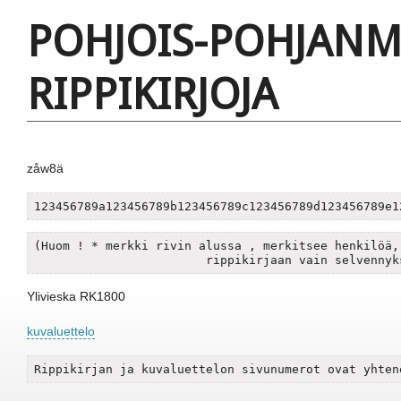
POHJOIS-POHJAN
RIPPIKIRJOJA
zåw8ä
123456789a123456789b123456789c123456789d123456789e1
(Huom ! * merkki rivin alussa , merkitsee henkilöä, 
Ylivieska RK1800
kuvaluettelo
Rippikirjan ja kuvaluettelon sivunumerot ovat yhten