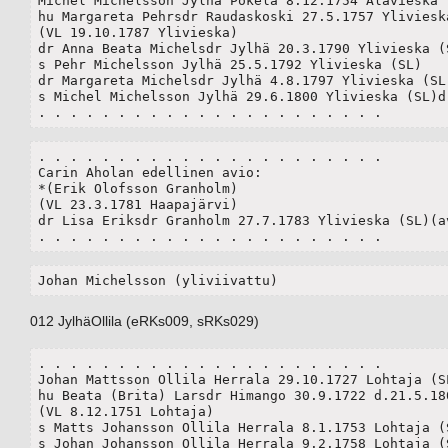
Michel Michelsson Jylhä Pokela 8.12.1754 Alavieska (
hu Margareta Pehrsdr Raudaskoski 27.5.1757 Ylivieska
(VL 19.10.1787 Ylivieska)	

dr Anna Beata Michelsdr Jylhä 20.3.1790 Ylivieska (S
s Pehr Michelsson Jylhä 25.5.1792 Ylivieska (SL)

dr Margareta Michelsdr Jylhä 4.8.1797 Ylivieska (SL)
s Michel Michelsson Jylhä 29.6.1800 Ylivieska (SL)d.
. . . . . . . . . . . . . . . . . . . . . .
. . . . . . . . . . . . . . . . . . . . . .

Carin Aholan edellinen avio:

*(Erik Olofsson Granholm)

(VL 23.3.1781 Haapajärvi)

dr Lisa Eriksdr Granholm 27.7.1783 Ylivieska (SL)(av
. . . . . . . . . . . . . . . . . . . . . .
Johan Michelsson (yliviivattu)
012 JylhäOllila (eRKs009, sRKs029)
. . . . . . . . . . . . . . . . . . . . . .

Johan Mattsson Ollila Herrala 29.10.1727 Lohtaja (SL
hu Beata (Brita) Larsdr Himango 30.9.1722 d.21.5.180
(VL 8.12.1751 Lohtaja)

s Matts Johansson Ollila Herrala 8.1.1753 Lohtaja (S
s Johan Johansson Ollila Herrala 9.2.1758 Lohtaja (S