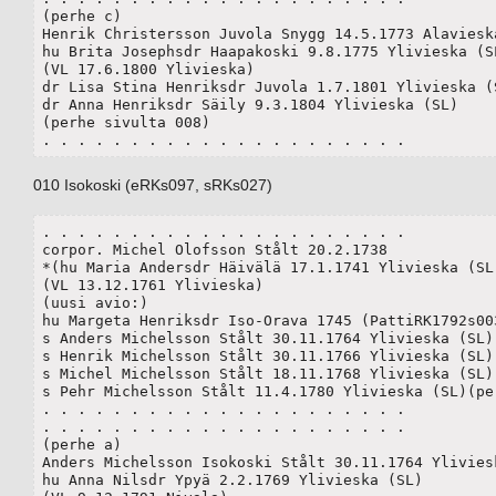
(perhe c)

Henrik Christersson Juvola Snygg 14.5.1773 Alavieska
hu Brita Josephsdr Haapakoski 9.8.1775 Ylivieska (SL
(VL 17.6.1800 Ylivieska)

dr Lisa Stina Henriksdr Juvola 1.7.1801 Ylivieska (S
dr Anna Henriksdr Säily 9.3.1804 Ylivieska (SL)

(perhe sivulta 008)

. . . . . . . . . . . . . . . . . . . . .
010 Isokoski (eRKs097, sRKs027)
. . . . . . . . . . . . . . . . . . . . .

corpor. Michel Olofsson Stålt 20.2.1738

*(hu Maria Andersdr Häivälä 17.1.1741 Ylivieska (SL)
(VL 13.12.1761 Ylivieska)

(uusi avio:)

hu Margeta Henriksdr Iso-Orava 1745 (PattiRK1792s003
s Anders Michelsson Stålt 30.11.1764 Ylivieska (SL) 
s Henrik Michelsson Stålt 30.11.1766 Ylivieska (SL)(
s Michel Michelsson Stålt 18.11.1768 Ylivieska (SL)(
s Pehr Michelsson Stålt 11.4.1780 Ylivieska (SL)(per
. . . . . . . . . . . . . . . . . . . . .

. . . . . . . . . . . . . . . . . . . . .

(perhe a)

Anders Michelsson Isokoski Stålt 30.11.1764 Yliviesk
hu Anna Nilsdr Ypyä 2.2.1769 Ylivieska (SL)
