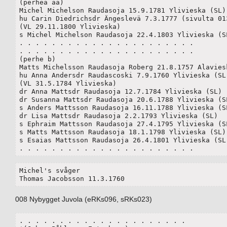
(perhea aa)

Michel Michelson Raudasoja 15.9.1781 Ylivieska (SL)

hu Carin Diedrichsdr Ängeslevä 7.3.1777 (sivulta 013
(VL 29.11.1800 Ylivieska)

s Michel Michelson Raudasoja 22.4.1803 Ylivieska (SL
. . . . . . . . . . . . . . . . . . . . . .

. . . . . . . . . . . . . . . . . . . . . .

(perhe b)

Matts Michelsson Raudasoja Roberg 21.8.1757 Alaviesk
hu Anna Andersdr Raudascoski 7.9.1760 Ylivieska (SL)	
(VL 31.5.1784 Ylivieska)

dr Anna Mattsdr Raudasoja 12.7.1784 Ylivieska (SL)

dr Susanna Mattsdr Raudasoja 20.6.1788 Ylivieska (SL
s Anders Mattsson Raudasoja 16.11.1788 Ylivieska (SL
dr Lisa Mattsdr Raudasoja 2.2.1793 Ylivieska (SL)

s Ephraim Mattsson Raudasoja 27.4.1795 Ylivieska (SL
s Matts Mattsson Raudasoja 18.1.1798 Ylivieska (SL)

s Esaias Mattsson Raudasoja 26.4.1801 Ylivieska (SL)
. . . . . . . . . . . . . . . . . . . . . .
Michel's svåger 

Thomas Jacobsson 11.3.1760
008 Nybygget Juvola (eRKs096, sRKs023)
. . . . . . . . . . . . . . . . . . . . .
