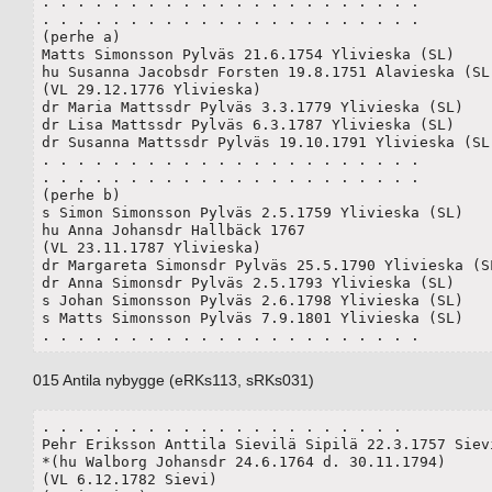
. . . . . . . . . . . . . . . . . . . . . .

. . . . . . . . . . . . . . . . . . . . . .

(perhe a)

Matts Simonsson Pylväs 21.6.1754 Ylivieska (SL)

hu Susanna Jacobsdr Forsten 19.8.1751 Alavieska (SL)
(VL 29.12.1776 Ylivieska)

dr Maria Mattssdr Pylväs 3.3.1779 Ylivieska (SL)

dr Lisa Mattssdr Pylväs 6.3.1787 Ylivieska (SL)

dr Susanna Mattssdr Pylväs 19.10.1791 Ylivieska (SL)
. . . . . . . . . . . . . . . . . . . . . .

. . . . . . . . . . . . . . . . . . . . . .

(perhe b)

s Simon Simonsson Pylväs 2.5.1759 Ylivieska (SL)

hu Anna Johansdr Hallbäck 1767

(VL 23.11.1787 Ylivieska)

dr Margareta Simonsdr Pylväs 25.5.1790 Ylivieska (SL
dr Anna Simonsdr Pylväs 2.5.1793 Ylivieska (SL)

s Johan Simonsson Pylväs 2.6.1798 Ylivieska (SL)

s Matts Simonsson Pylväs 7.9.1801 Ylivieska (SL)

. . . . . . . . . . . . . . . . . . . . . .
015 Antila nybygge (eRKs113, sRKs031)
. . . . . . . . . . . . . . . . . . . . .

Pehr Eriksson Anttila Sievilä Sipilä 22.3.1757 Sievi
*(hu Walborg Johansdr 24.6.1764 d. 30.11.1794)

(VL 6.12.1782 Sievi)
