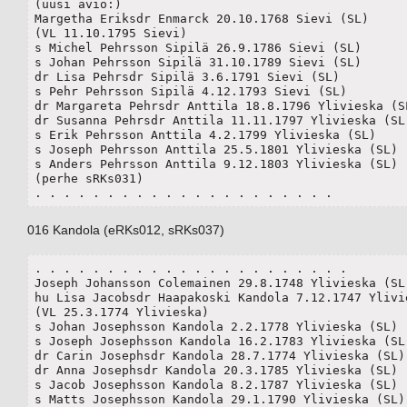
(uusi avio:)

Margetha Eriksdr Enmarck 20.10.1768 Sievi (SL)

(VL 11.10.1795 Sievi)

s Michel Pehrsson Sipilä 26.9.1786 Sievi (SL)

s Johan Pehrsson Sipilä 31.10.1789 Sievi (SL)

dr Lisa Pehrsdr Sipilä 3.6.1791 Sievi (SL)

s Pehr Pehrsson Sipilä 4.12.1793 Sievi (SL)

dr Margareta Pehrsdr Anttila 18.8.1796 Ylivieska (SL
dr Susanna Pehrsdr Anttila 11.11.1797 Ylivieska (SL)
s Erik Pehrsson Anttila 4.2.1799 Ylivieska (SL)

s Joseph Pehrsson Anttila 25.5.1801 Ylivieska (SL)

s Anders Pehrsson Anttila 9.12.1803 Ylivieska (SL)

(perhe sRKs031)

. . . . . . . . . . . . . . . . . . . . .
016 Kandola (eRKs012, sRKs037)
. . . . . . . . . . . . . . . . . . . . . .

Joseph Johansson Colemainen 29.8.1748 Ylivieska (SL)
hu Lisa Jacobsdr Haapakoski Kandola 7.12.1747 Ylivie
(VL 25.3.1774 Ylivieska)

s Johan Josephsson Kandola 2.2.1778 Ylivieska (SL) 

s Joseph Josephsson Kandola 16.2.1783 Ylivieska (SL)
dr Carin Josephsdr Kandola 28.7.1774 Ylivieska (SL)

dr Anna Josephsdr Kandola 20.3.1785 Ylivieska (SL)

s Jacob	Josephsson Kandola 8.2.1787 Ylivieska (SL)

s Matts Josephsson Kandola 29.1.1790 Ylivieska (SL)
