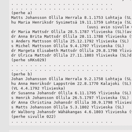
. . . . . . . . . . . . . . . . . . . . . .

. . . . . . . . . . . . . . . . . . . . . .

(perhe a)	

Matts Johansson Ollila Herrala 8.1.1753 Lohtaja (SL)
hu Maria Henriksdr Sysimetsä 19.11.1759 Lohtaja (SL)
				(uusi avio sivulle 024)

dr Maria Mattsdr Ollila 28.5.1787 Ylivieska (SL)(avi
dr Anna Brita Mattsdr Ollila 28.11.1788 Ylivieska (S
s Anders Mattsson Ollila 25.12.1792 Ylivieska (SL)

s Michel Mattsson Ollila 9.4.1797 Ylivieska (SL)

dr Margeta Elisabeth Mattsdr Ollila 29.8.1798 Ylivie
dr Ulrica Mattsdr Ollila 27.11.1803 Ylivieska (SL)d.
(perhe sRKs029)

. . . . . . . . . . . . . . . . . . . . . .

. . . . . . . . . . . . . . . . . . . . . .

(perhe b)	

Johan Johansson Ollila Herrala 9.2.1758 Lohtaja (SL)
hu Anna Henriksdr Lappström 22.8.1770 Kalajoki (SL)

(VL 4.4.1792 Ylivieska)	

dr Susanna Johansdr Ollila 6.11.1795 Ylivieska (SL) 
s Henrik Johansson Ollila 26.5.1797 Ylivieska (SL)

dr Anna Christina Johansdr Ollila 30.9.1798 Yliviesk
s Matts Johansson Ollila 5.3.1802 Ylivieska (SL)

dr Walborg Johansdr Wähäkangas 4.6.1803 Ylivieska (S
(perhe sivulle 022)

. . . . . . . . . . . . . . . . . . . . . .