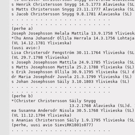
s Henrik Christersson Snygg 14.5.1773 Alavieska (SL)
s Matts Christersson Snygg 23.11.1777 Alavieska (SL)
s Jacob Christersson Snygg 9.8.1781 Alavieska (SL) 

. . . . . . . . . . . . . . . . . . . . .

. . . . . . . . . . . . . . . . . . . . .

(perhe a)

Joseph Josephsson Helala Mattila 13.9.1758 Ylivieska
*(hu Anna Johansdr Ollila Herrala 14.3.1756 Lohtaja(
(VL 14.12.1781 Ylivieska)

(uusi avio:)

Lisa Christersdr Fengström 30.11.1764 Ylivieska (SL)
(VL 29.7.1798 Ylivieska)

s Joseph Josephsson Mattila 24.9.1785 Ylivieska (SL)
s Matts Josephsson Mattila 25.2.1788 Ylivieska (SL)

s Erik Josephsson Ollila 30.9.1795 Ylivieska (SL) d.
dr Maria Josephsdr Juvola 21.3.1799 Ylivieska (SL)

s Johan Josephsson Säily 3.10.1803 Ylivieska (SL)	

. . . . . . . . . . . . . . . . . . . . .

. . . . . . . . . . . . . . . . . . . . .

(perhe b)

*(Christer Christersson Säily Snygg 

			13.2.1768 Alavieska (SL)d. 1.7.1796)

ea Susanna Andersdr Nisula 30.5.1768 Ylivieska (SL) 
(VL 11.12.1794 Ylivieska)

s Ananias Christersson Säily 1.9.1795 Ylivieska (SL)
(perhe, uusi avio SieviRK1801s077)

. . . . . . . . . . . . . . . . . . . . .

. . . . . . . . . . . . . . . . . . . . .
