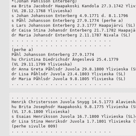
*(Johan Påhlsson Enterberg)

ea Brita Jacobsdr Haapakoski Kandola 27.3.1742 Ylivi
(VL 28.12.1768 Ylivieska)

s Johan Johansson Enterberg 4.9.1771 d. 8.1.1796 

s Påhl Johansson Enterberg 27.9.1774 (perhe a)

s Lars Johansson Enterberg 2.3.1777 Haapajärvi (SL)

dr Caisa Stina Johansdr Enterberg 21.7.1782 Haapajär
dr Maria Johansdr Enterberg 2.11.1787 Nivala (SL)

. . . . . . . . . . . . . . . . . . . . .

. . . . . . . . . . . . . . . . . . . . .

(perhe a)

Påhl Johansson Enterberg 27.9.1774

hu Christina Diedrichsdr Ängeslevä 25.4.1779

(VL 29.11.1799 Ylivieska)

dr Anna Greta Påhlsdr Juvola 29.8.1800 Ylivieska (SL
dr Lisa Påhlsdr Juvola 23.4.1803 Ylivieska (SL)

dr Maria Påhlsdr Juvola 9.8.1805 Ylivieska (SL)

. . . . . . . . . . . . . . . . . . . . .
. . . . . . . . . . . . . . . . . . . . .

Henrik Christersson Juvola Snygg 14.5.1773 Alavieska
hu Brita Josephsdr Haapakoski 9.8.1775 Ylivieska (SL
(VL 17.6.1800 Ylivieska)

s Esaias Henriksson Juvola 16.7.1800 Ylivieska (SL)d
dr Lisa Stina Henriksdr Juvola 1.7.1801 Ylivieska (S
(perhe sivulle 009)

. . . . . . . . . . . . . . . . . . . . .