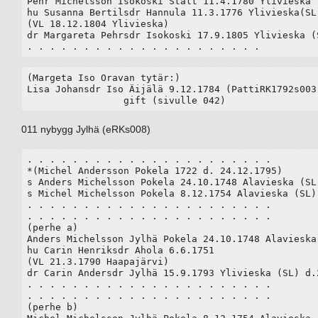
Pehr Michelsson Isokoski Stålt 11.4.1780 Ylivieska (
hu Susanna Bertilsdr Hannula 11.3.1776 Ylivieska(SL)
(VL 18.12.1804 Ylivieska) 

dr Margareta Pehrsdr Isokoski 17.9.1805 Ylivieska (S
. . . . . . . . . . . . . . . . . . . . .
(Margeta Iso Oravan tytär:)

Lisa Johansdr Iso Äijälä 9.12.1784 (PattiRK1792s003)
		 gift (sivulle 042)
011 nybygg Jylhä (eRKs008)
. . . . . . . . . . . . . . . . . . . . . .

*(Michel Andersson Pokela 1722 d. 24.12.1795)

s Anders Michelsson Pokela 24.10.1748 Alavieska (SL)
s Michel Michelsson Pokela 8.12.1754 Alavieska (SL)(
. . . . . . . . . . . . . . . . . . . . . .

. . . . . . . . . . . . . . . . . . . . . .

(perhe a)

Anders Michelsson Jylhä Pokela 24.10.1748 Alavieska 
hu Carin Henriksdr Ahola 6.6.1751

(VL 21.3.1790 Haapajärvi) 

dr Carin Andersdr Jylhä 15.9.1793 Ylivieska (SL) d.2
. . . . . . . . . . . . . . . . . . . . . .

. . . . . . . . . . . . . . . . . . . . . .

(perhe b)
