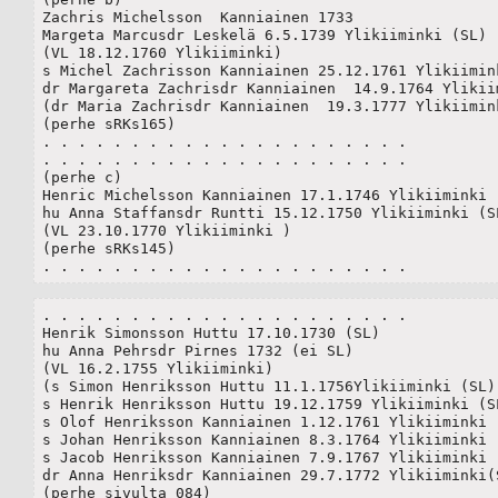
Zachris Michelsson  Kanniainen 1733 

Margeta Marcusdr Leskelä 6.5.1739 Ylikiiminki (SL)

(VL 18.12.1760 Ylikiiminki)

s Michel Zachrisson Kanniainen 25.12.1761 Ylikiimink
dr Margareta Zachrisdr Kanniainen  14.9.1764 Ylikiim
(dr Maria Zachrisdr Kanniainen  19.3.1777 Ylikiimink
(perhe sRKs165)

. . . . . . . . . . . . . . . . . . . . .

. . . . . . . . . . . . . . . . . . . . .

(perhe c)

Henric Michelsson Kanniainen 17.1.1746 Ylikiiminki (
hu Anna Staffansdr Runtti 15.12.1750 Ylikiiminki (SL
(VL 23.10.1770 Ylikiiminki )

(perhe sRKs145)

. . . . . . . . . . . . . . . . . . . . .
. . . . . . . . . . . . . . . . . . . . .

Henrik Simonsson Huttu 17.10.1730 (SL)

hu Anna Pehrsdr Pirnes 1732 (ei SL)

(VL 16.2.1755 Ylikiiminki)

(s Simon Henriksson Huttu 11.1.1756Ylikiiminki (SL) 
s Henrik Henriksson Huttu 19.12.1759 Ylikiiminki (SL
s Olof Henriksson Kanniainen 1.12.1761 Ylikiiminki (
s Johan Henriksson Kanniainen 8.3.1764 Ylikiiminki (
s Jacob Henriksson Kanniainen 7.9.1767 Ylikiiminki (
dr Anna Henriksdr Kanniainen 29.7.1772 Ylikiiminki(S
(perhe sivulta 084)
