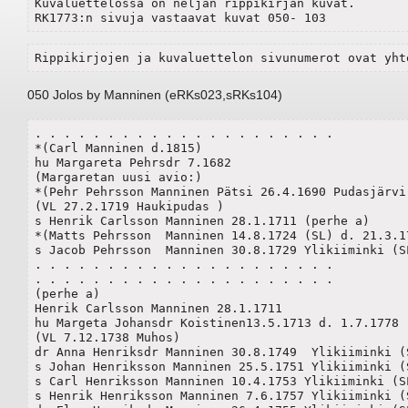
Kuvaluettelossa on neljän rippikirjan kuvat.

RK1773:n sivuja vastaavat kuvat 050- 103
Rippikirjojen ja kuvaluettelon sivunumerot ovat yht
050 Jolos by Manninen (eRKs023,sRKs104)
. . . . . . . . . . . . . . . . . . . . .

*(Carl Manninen d.1815)

hu Margareta Pehrsdr 7.1682

(Margaretan uusi avio:)

*(Pehr Pehrsson Manninen Pätsi 26.4.1690 Pudasjärvi 
(VL 27.2.1719 Haukipudas )

s Henrik Carlsson Manninen 28.1.1711 (perhe a)

*(Matts Pehrsson  Manninen 14.8.1724 (SL) d. 21.3.17
s Jacob Pehrsson  Manninen 30.8.1729 Ylikiiminki (SL)	
. . . . . . . . . . . . . . . . . . . . .

. . . . . . . . . . . . . . . . . . . . .

(perhe a)

Henrik Carlsson Manninen 28.1.1711

hu Margeta Johansdr Koistinen13.5.1713 d. 1.7.1778

(VL 7.12.1738 Muhos)

dr Anna Henriksdr Manninen 30.8.1749  Ylikiiminki (S
s Johan Henriksson Manninen 25.5.1751 Ylikiiminki (S
s Carl Henriksson Manninen 10.4.1753 Ylikiiminki (SL
s Henrik Henriksson Manninen 7.6.1757 Ylikiiminki (S