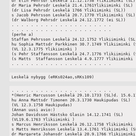
dr Elin Pehrsdr Leskelä 11.12.1758 Ylikiiminki (SL)(
dr Maria Pehrsdr Leskelä 21.4.1761Ylikiiminki (SL)

(dr Lisa Pehrsdr Leskelä 1766 Ylikiiminki (SL))

s Jacob Pehrsson Leskelä 20.7.1770 Ylikiiminki (SL)

(dr Walborg Pehrsdr Leskelä 24.12.1772 (ei SL))

. . . . . . . . . . . . . . . . . . . . .

. . . . . . . . . . . . . . . . . . . . .

(perhe a)

Staffan Pehrsson Leskelä 24.12.1752 Ylikiiminki (SL)
hu Sophia Mattsdr Parkkinen 30.7.1749 Ylikiiminki (S
(VL 12.3.1775 Ylikiiminki )

(s Pehr Staffansson Leskelä 24.7.1776 Ylikiiminki (S
(s Matts  Staffansson Leskelä 4.9.1777 Ylikiiminki (
. . . . . . . . . . . . . . . . . . . . .
Leskelä nybygg (eRKs024ao,sRKs109)
. . . . . . . . . . . . . . . . . . . . .

*(Henric Marcusson Leskelä 29.10.1733 (SL)d. 15.6.17
hu Anna Mattsdr Timonen 20.3.1730 Haukipudas (SL)

(VL 12.3.1758 Haukipudas)

(Annan uusi avio:)

Johan Davidsson Hästsko Glasin 14.12.1741 (SL)

(VL19.6.1763 Ylikiiminki )

s Marcus Henriksson Leskelä 26.12.1758 Ylikiiminki (
s Matts Henriksson Leskelä 13.4.1761 Ylikiiminki (SL
dr Margareta Johansdr Leskelä 20.9.1766 Ylikiiminki 