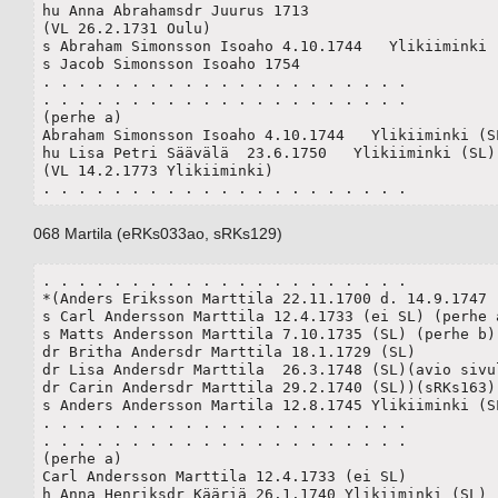
hu Anna Abrahamsdr Juurus 1713

(VL 26.2.1731 Oulu)

s Abraham Simonsson Isoaho 4.10.1744   Ylikiiminki (
s Jacob Simonsson Isoaho 1754 

. . . . . . . . . . . . . . . . . . . . .

. . . . . . . . . . . . . . . . . . . . .

(perhe a)

Abraham Simonsson Isoaho 4.10.1744   Ylikiiminki (SL
hu Lisa Petri Säävälä  23.6.1750   Ylikiiminki (SL)

(VL 14.2.1773 Ylikiiminki) 

. . . . . . . . . . . . . . . . . . . . .
068 Martila (eRKs033ao, sRKs129)
. . . . . . . . . . . . . . . . . . . . .

*(Anders Eriksson Marttila 22.11.1700 d. 14.9.1747 )
s Carl Andersson Marttila 12.4.1733 (ei SL) (perhe a
s Matts Andersson Marttila 7.10.1735 (SL) (perhe b)

dr Britha Andersdr Marttila 18.1.1729 (SL)

dr Lisa Andersdr Marttila  26.3.1748 (SL)(avio sivull
dr Carin Andersdr Marttila 29.2.1740 (SL))(sRKs163)

s Anders Andersson Martila 12.8.1745 Ylikiiminki (SL
. . . . . . . . . . . . . . . . . . . . .

. . . . . . . . . . . . . . . . . . . . .

(perhe a)

Carl Andersson Marttila 12.4.1733 (ei SL)

h Anna Henriksdr Kääriä 26.1.1740 Ylikiiminki (SL)
