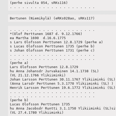
(perhe sivulta 054, sRKs116)

. . . . . . . . . . . . . . . . . . . . .
Bertunen (Niemikylä) (eRKs028ao, sRKs117)
. . . . . . . . . . . . . . . . . . . . .

*(Olof Perttunen 1687 d. 9.12.1766)

ea Martha 1690  d.16.6.1775

s Lars Olofsson Perttunen 12.8.1729 (perhe a)

s Lucas Olofsson Perttunen 1735 (perhe b)

s Johan Olofsson Perttunen 1731 (perhe c)

. . . . . . . . . . . . . . . . . . . . .

. . . . . . . . . . . . . . . . . . . . .

(perhe a)

Lars Olofsson Perttunen 12.8.1729 

hu Anna Johansdr Jurvakainen 14.1.1738 (SL)

(VL 21.12.1766 Ylikiiminki)

Johan Larsson Perttunen 30.11.1767 Ylikiiminki (SL) 
(Anna Larsdr Perttunen 5.3.1770 Ylikiiminki (SL) )

Henrik Larsson Perttunen 19.6.1772 Ylikiiminki (SL)

. . . . . . . . . . . . . . . . . . . . .

. . . . . . . . . . . . . . . . . . . . .

(perhe b)

Lucas Olofsson Perttunen 1735 

hu Anna Jacobsdr Runtti 3.1.1750 Ylikiiminki (SL)siv
(VL 27.4.1780 Ylikiiminki) 
