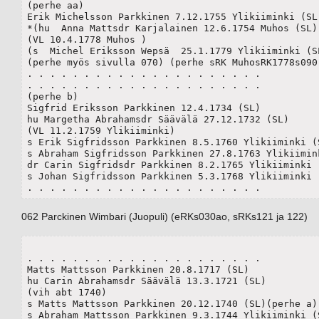
(perhe aa)

Erik Michelsson Parkkinen 7.12.1755 Ylikiiminki (SL)
*(hu  Anna Mattsdr Karjalainen 12.6.1754 Muhos (SL))
(VL 10.4.1778 Muhos )

(s  Michel Eriksson Wepsä  25.1.1779 Ylikiiminki (SL
(perhe myös sivulla 070) (perhe sRK MuhosRK1778s090)
. . . . . . . . . . . . . . . . . . . . .

. . . . . . . . . . . . . . . . . . . . .

(perhe b)

Sigfrid Eriksson Parkkinen 12.4.1734 (SL)

hu Margetha Abrahamsdr Säävälä 27.12.1732 (SL)

(VL 11.2.1759 Ylikiiminki) 

s Erik Sigfridsson Parkkinen 8.5.1760 Ylikiiminki (S
s Abraham Sigfridsson Parkkinen 27.8.1763 Ylikiimink
dr Carin Sigfridsdr Parkkinen 8.2.1765 Ylikiiminki (
s Johan Sigfridsson Parkkinen 5.3.1768 Ylikiiminki (
. . . . . . . . . . . . . . . . . . . . .
062 Parckinen Wimbari (Juopuli) (eRKs030ao, sRKs121 ja 122)
. . . . . . . . . . . . . . . . . . . . .

Matts Mattsson Parkkinen 20.8.1717 (SL)

hu Carin Abrahamsdr Säävälä 13.3.1721 (SL)

(vih abt 1740)

s Matts Mattsson Parkkinen 20.12.1740 (SL)(perhe a)

s Abraham Mattsson Parkkinen 9.3.1744 Ylikiiminki (S