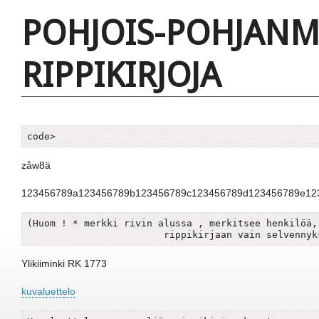
POHJOIS-POHJAN
RIPPIKIRJOJA
code>
zåw8ä
123456789a123456789b123456789c123456789d123456789e12
(Huom ! * merkki rivin alussa , merkitsee henkilöä, 
			rippikirjaan vain selvenny
Ylikiiminki RK 1773
kuvaluettelo