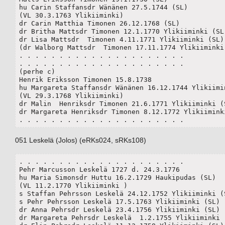
hu Carin Staffansdr Wänänen 27.5.1744 (SL)

(VL 30.3.1763 Ylikiiminki)

dr Carin Matthia Timonen 26.12.1768 (SL)

dr Britha Mattsdr Timonen 12.1.1770 Ylikiiminki (SL)
dr Lisa Mattsdr  Timonen 4.11.1771 Ylikiiminki (SL) 
(dr Walborg Mattsdr  Timonen 17.11.1774 Ylikiiminki 
. . . . . . . . . . . . . . . . . . . . .

. . . . . . . . . . . . . . . . . . . . .

(perhe c)

Henrik Eriksson Timonen 15.8.1738

hu Margareta Staffansdr Wänänen 16.12.1744 Ylikiimin
(VL 29.3.1768 Ylikiiminki)

dr Malin  Henriksdr Timonen 21.6.1771 Ylikiiminki (S
dr Margareta Henriksdr Timonen 8.12.1772 Ylikiiminki
. . . . . . . . . . . . . . . . . . . . .
051 Leskelä (Jolos) (eRKs024, sRKs108)
. . . . . . . . . . . . . . . . . . . . .

Pehr Marcusson Leskelä 1727 d. 24.3.1776

hu Maria Simonsdr Huttu 16.2.1729 Haukipudas (SL)	

(VL 11.2.1770 Ylikiiminki )

s Staffan Pehrsson Leskelä 24.12.1752 Ylikiiminki (S
s Pehr Pehrsson Leskelä 17.5.1763 Ylikiiminki (SL)

dr Anna Pehrsdr Leskelä 23.4.1756 Ylikiiminki (SL)

dr Margareta Pehrsdr Leskelä  1.2.1755 Ylikiiminki (