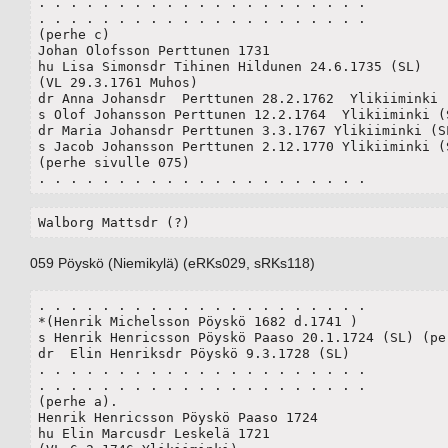
. . . . . . . . . . . . . . . . . . . . .

. . . . . . . . . . . . . . . . . . . . .

(perhe c)

Johan Olofsson Perttunen 1731

hu Lisa Simonsdr Tihinen Hildunen 24.6.1735 (SL)

(VL 29.3.1761 Muhos)

dr Anna Johansdr  Perttunen 28.2.1762  Ylikiiminki (
s Olof Johansson Perttunen 12.2.1764  Ylikiiminki (S
dr Maria Johansdr Perttunen 3.3.1767 Ylikiiminki (SL
s Jacob Johansson Perttunen 2.12.1770 Ylikiiminki (S
(perhe sivulle 075)

. . . . . . . . . . . . . . . . . . . . .
Walborg Mattsdr (?)
059 Pöyskö (Niemikylä) (eRKs029, sRKs118)
. . . . . . . . . . . . . . . . . . . . .

*(Henrik Michelsson Pöyskö 1682 d.1741 )

s Henrik Henricsson Pöyskö Paaso 20.1.1724 (SL) (per
dr  Elin Henriksdr Pöyskö 9.3.1728 (SL)

. . . . . . . . . . . . . . . . . . . . .

. . . . . . . . . . . . . . . . . . . . .

(perhe a).

Henrik Henricsson Pöyskö Paaso 1724 

hu Elin Marcusdr Leskelä 1721
