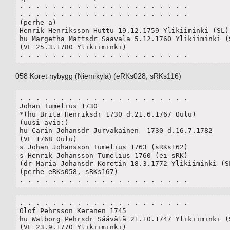
. . . . . . . . . . . . . . . . . . . . .

. . . . . . . . . . . . . . . . . . . . .

(perhe a)

Henrik Henriksson Huttu 19.12.1759 Ylikiiminki (SL)

hu Margetha Mattsdr Säävälä 5.12.1760 Ylikiiminki (S
(VL 25.3.1780 Ylikiiminki)

. . . . . . . . . . . . . . . . . . . . .
058 Koret nybygg (Niemikylä) (eRKs028, sRKs116)
. . . . . . . . . . . . . . . . . . . . . 

Johan Tumelius 1730 

*(hu Brita Henriksdr 1730 d.21.6.1767 Oulu)

(uusi avio:)

hu Carin Johansdr Jurvakainen  1730 d.16.7.1782

(VL 1768 Oulu)

s Johan Johansson Tumelius 1763 (sRKs162)

s Henrik Johansson Tumelius 1760 (ei sRK)

(dr Maria Johansdr Koretin 18.3.1772 Ylikiiminki (SL
(perhe eRKs058, sRKs167)

. . . . . . . . . . . . . . . . . . . . . 
. . . . . . . . . . . . . . . . . . . . .

Olof Pehrsson Keränen 1745

hu Walborg Pehrsdr Säävälä 21.10.1747 Ylikiiminki (S
(VL 23.9.1770 Ylikiiminki) 
