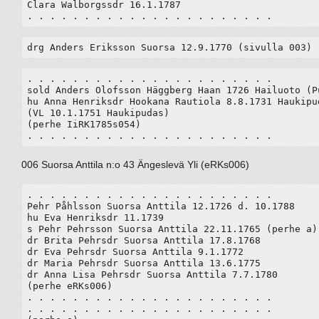
Clara Walborgssdr 16.1.1787

. . . . . . . . . . . . . . . . . . . . . . 
drg Anders Eriksson Suorsa 12.9.1770 (sivulla 003)
. . . . . . . . . . . . . . . . . . . . . . 

sold Anders Olofsson Häggberg Haan 1726 Hailuoto (Pu
hu Anna Henriksdr Hookana Rautiola 8.8.1731 Haukipud
(VL 10.1.1751 Haukipudas)

(perhe IiRK1785s054)

. . . . . . . . . . . . . . . . . . . . . . 
006 Suorsa Anttila n:o 43 Ängeslevä Yli (eRKs006)
. . . . . . . . . . . . . . . . . . . . . . 

Pehr Påhlsson Suorsa Anttila 12.1726 d. 10.1788

hu Eva Henriksdr 11.1739

s Pehr Pehrsson Suorsa Anttila 22.11.1765 (perhe a)

dr Brita Pehrsdr Suorsa Anttila 17.8.1768

dr Eva Pehrsdr Suorsa Anttila 9.1.1772

dr Maria Pehrsdr Suorsa Anttila 13.6.1775

dr Anna Lisa Pehrsdr Suorsa Anttila 7.7.1780

(perhe eRKs006)

. . . . . . . . . . . . . . . . . . . . . . 

. . . . . . . . . . . . . . . . . . . . . . 
