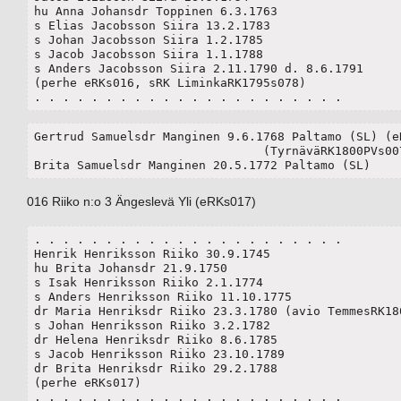
hu Anna Johansdr Toppinen 6.3.1763

s Elias Jacobsson Siira 13.2.1783

s Johan Jacobsson Siira 1.2.1785

s Jacob Jacobsson Siira 1.1.1788

s Anders Jacobsson Siira 2.11.1790 d. 8.6.1791

(perhe eRKs016, sRK LiminkaRK1795s078)

. . . . . . . . . . . . . . . . . . . . . . 
Gertrud Samuelsdr Manginen 9.6.1768 Paltamo (SL) (eR
				(TyrnäväRK1800PVs007)

Brita Samuelsdr Manginen 20.5.1772 Paltamo (SL)
016 Riiko n:o 3 Ängeslevä Yli (eRKs017)
. . . . . . . . . . . . . . . . . . . . . . 

Henrik Henriksson Riiko 30.9.1745

hu Brita Johansdr 21.9.1750

s Isak Henriksson Riiko 2.1.1774

s Anders Henriksson Riiko 11.10.1775

dr Maria Henriksdr Riiko 23.3.1780 (avio TemmesRK180
s Johan Henriksson Riiko 3.2.1782

dr Helena Henriksdr Riiko 8.6.1785

s Jacob Henriksson Riiko 23.10.1789

dr Brita Henriksdr Riiko 29.2.1788

(perhe eRKs017)

. . . . . . . . . . . . . . . . . . . . . . 