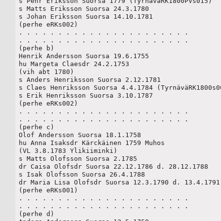
s Pehr Eriksson Suorsa 1779 (TyrnäväRK1800PVs015)

s Matts Eriksson Suorsa 24.3.1780

s Johan Eriksson Suorsa 14.10.1781

(perhe eRKs002)

. . . . . . . . . . . . . . . . . . . . . . 

. . . . . . . . . . . . . . . . . . . . . . 

(perhe b)

Henrik Andersson Suorsa 19.6.1755 

hu Margeta Claesdr 24.2.1753

(vih abt 1780)

s Anders Henriksson Suorsa 2.12.1781

s Claes Henriksson Suorsa 4.4.1784 (TyrnäväRK1800s00
s Erik Henriksson Suorsa 3.10.1787

(perhe eRKs002)

. . . . . . . . . . . . . . . . . . . . . . 

. . . . . . . . . . . . . . . . . . . . . . 

(perhe c)

Olof Andersson Suorsa 18.1.1758

hu Anna Isaksdr Kärckäinen 1759 Muhos

(VL 3.8.1783 Ylikiiminki)	

s Matts Olofsson Suorsa 2.1785

dr Caisa Olofsdr Suorsa 22.12.1786 d. 28.12.1788

s Isak Olofsson Suorsa 26.4.1788

dr Maria Lisa Olofsdr Suorsa 12.3.1790 d. 13.4.1791

(perhe eRKs001)

. . . . . . . . . . . . . . . . . . . . . . 

. . . . . . . . . . . . . . . . . . . . . . 

(perhe d)
