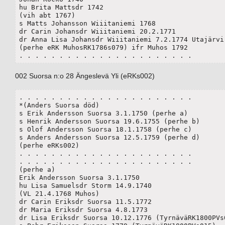
hu Brita Mattsdr 1742

(vih abt 1767)

s Matts Johansson Wiiitaniemi 1768

dr Carin Johansdr Wiiitaniemi 20.2.1771

dr Anna Lisa Johansdr Wiiitaniemi 7.2.1774 Utajärvi 
(perhe eRK MuhosRK1786s079) ifr Muhos 1792

. . . . . . . . . . . . . . . . . . . . . .  
002 Suorsa n:o 28 Ängeslevä Yli (eRKs002)
. . . . . . . . . . . . . . . . . . . . . . 

*(Anders Suorsa död)

s Erik Andersson Suorsa 3.1.1750 (perhe a)	

s Henrik Andersson Suorsa 19.6.1755 (perhe b)

s Olof Andersson Suorsa 18.1.1758 (perhe c)

s Anders Andersson Suorsa 12.5.1759 (perhe d)

(perhe eRKs002)

. . . . . . . . . . . . . . . . . . . . . . 

. . . . . . . . . . . . . . . . . . . . . . 

(perhe a)

Erik Andersson Suorsa 3.1.1750

hu Lisa Samuelsdr Storm 14.9.1740

(VL 21.4.1768 Muhos)

dr Carin Eriksdr Suorsa 11.5.1772

dr Maria Eriksdr Suorsa 4.8.1773

dr Lisa Eriksdr Suorsa 10.12.1776 (TyrnäväRK1800PVs0