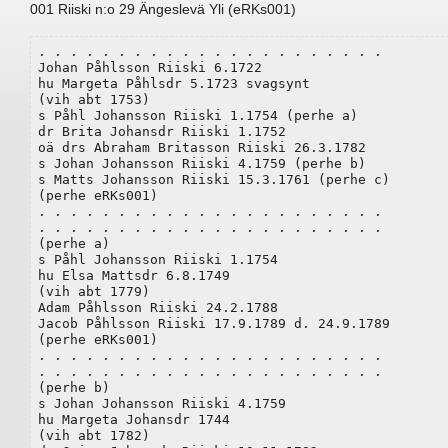
001 Riiski n:o 29 Ängeslevä Yli (eRKs001)
. . . . . . . . . . . . . . . . . . . . . . 

Johan Påhlsson Riiski 6.1722

hu Margeta Påhlsdr 5.1723 svagsynt

(vih abt 1753)

s Påhl Johansson Riiski 1.1754 (perhe a)

dr Brita Johansdr Riiski 1.1752

oä drs Abraham Britasson Riiski 26.3.1782

s Johan Johansson Riiski 4.1759 (perhe b)

s Matts Johansson Riiski 15.3.1761 (perhe c)

(perhe eRKs001)

. . . . . . . . . . . . . . . . . . . . . . 

. . . . . . . . . . . . . . . . . . . . . . 

(perhe a)

s Påhl Johansson Riiski 1.1754

hu Elsa Mattsdr 6.8.1749

(vih abt 1779)

Adam Påhlsson Riiski 24.2.1788

Jacob Påhlsson Riiski 17.9.1789 d. 24.9.1789

(perhe eRKs001)

. . . . . . . . . . . . . . . . . . . . . . 

. . . . . . . . . . . . . . . . . . . . . . 

(perhe b)

s Johan Johansson Riiski 4.1759

hu Margeta Johansdr 1744

(vih abt 1782)
