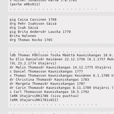
s Michel Johansson Kärnä 5.8.1783

(perhe eRKs011)

. . . . . . . . . . . . . . . . . . . . . . 
pig Caisa Cassinen 1768

drg Pehr Isaksson Säisä

drg Isak Säisä

pig Brita Andersdr Laucka 1770

Brita Halonen

drg Thomas Kocko 1765
. . . . . . . . . . . . . . . . . . . . . . 

ldb Thomas Påhlsson Toska Määttä Kauniskangas 18.6.1
hu Elin Danielsdr Keinänen 22.12.1756 (6.1.1757 Muho
(VL 23.2.1774 Utajärvi) 

dr Malin Thomasdr Kauniskangas 14.12.1775 Utajärvi (
s Daniel Thomasson Kauniskangas 1777

s Thomas Thomasson Kauniskangas Keinänen 6.1.1780 Ut
dr Christina Thomasdr Kauniskangas 1783

dr Margeta Thomasdr Kauniskangas 1787

dr Carin Thomasdr Kauniskangas 8.11.1789 Utajärvi (S
s Carl Thomasson Kauniskangas 18.5.1792

(eRK UtajärviRK1786 (sivu puuttuu)

(eRK UtajärviRK1781s021)

. . . . . . . . . . . . . . . . . . . . . . 