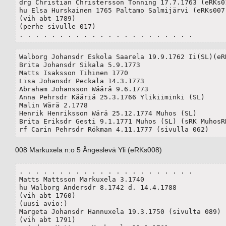
drg Christian Christersson Tönning 17.7.1763 (eRKs01
hu Elsa Hurskainen 1765 Paltamo Salmijärvi (eRKs007)
(vih abt 1789)

(perhe sivulle 017)

. . . . . . . . . . . . . . . . . . . . . . 
Walborg Johansdr Eskola Saarela 19.9.1762 Ii(SL)(eRK
Brita Johansdr Sikala 5.9.1773

Matts Isaksson Tihinen 1770

Lisa Johansdr Peckala 14.3.1773

Abraham Johansson Wäärä 9.6.1773

Anna Pehrsdr Kääriä 25.3.1766 Ylikiiminki (SL)

Malin Wärä 2.1778

Henrik Henriksson Wärä 25.12.1774 Muhos (SL) 

Brita Eriksdr Gesti 9.1.1771 Muhos (SL) (sRK MuhosRK
rf Carin Pehrsdr Rökman 4.11.1777 (sivulla 062)
008 Markuxela n:o 5 Ängeslevä Yli (eRKs008)
. . . . . . . . . . . . . . . . . . . . . . 

Matts Mattsson Markuxela 3.1740

hu Walborg Andersdr 8.1742 d. 14.4.1788

(vih abt 1760)

(uusi avio:)

Margeta Johansdr Hannuxela 19.3.1750 (sivulta 089)

(vih abt 1791)
