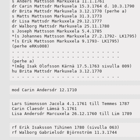
s Anders Mattsson Markuxela 11.1.1761

dr Carin Mattsdr Markuxela 15.3.1764 d. 10.3.1790

dr Brita Mattsdr Markuxela 3.12.1770 (perhe a)

s Matts Mattsson Markuxela 31.3.1773

dr Lisa Mattsdr Markuxela 29.12.1777

dr Walborg Mattsdr Markuxela 25.11.1780

s Joseph Mattsson Markuxela 5.4.1785

*(s Johannes Mattsson Markuxela 27.2.1792- LK1795)

*(s Erik Mattsson Markuxela 9.1793- LK1795)

(perhe eRKs008)

. . . . . . . . . . . . . . . . . . . . . . 

. . . . . . . . . . . . . . . . . . . . . . 

(perhe a)

*(måg Isak Olofsson Kärnä 17.5.1763 sivulla 009)

hu Brita Mattsdr Markuxela 3.12.1770 

. . . . . . . . . . . . . . . . . . . . . . 
mod Carin Andersdr 12.1710
Lars Simonsson Jacola 4.1.1761 till Temmes 1787

Carin Claesdr Lämsä 5.1761

Lisa Andersdr Marcuxela 26.12.1760 till Lim 1789
rf Erik Isaksson Tihinen 1780 (sivulla 063)

rf Walborg Gabrielsdr Björnström 11.3.1744 