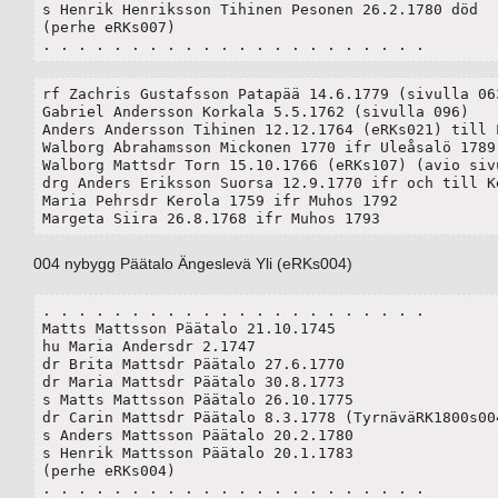
s Henrik Henriksson Tihinen Pesonen 26.2.1780 död

(perhe eRKs007)

. . . . . . . . . . . . . . . . . . . . . . 
rf Zachris Gustafsson Patapää 14.6.1779 (sivulla 063
Gabriel Andersson Korkala 5.5.1762 (sivulla 096)

Anders Andersson Tihinen 12.12.1764 (eRKs021) till L
Walborg Abrahamsson Mickonen 1770 ifr Uleåsalö 1789 
Walborg Mattsdr Torn 15.10.1766 (eRKs107) (avio sivu
drg Anders Eriksson Suorsa 12.9.1770 ifr och till Ke
Maria Pehrsdr Kerola 1759 ifr Muhos 1792

Margeta Siira 26.8.1768 ifr Muhos 1793
004 nybygg Päätalo Ängeslevä Yli (eRKs004)
. . . . . . . . . . . . . . . . . . . . . . 

Matts Mattsson Päätalo 21.10.1745

hu Maria Andersdr 2.1747

dr Brita Mattsdr Päätalo 27.6.1770

dr Maria Mattsdr Päätalo 30.8.1773

s Matts Mattsson Päätalo 26.10.1775

dr Carin Mattsdr Päätalo 8.3.1778 (TyrnäväRK1800s004
s Anders Mattsson Päätalo 20.2.1780

s Henrik Mattsson Päätalo 20.1.1783

(perhe eRKs004)

. . . . . . . . . . . . . . . . . . . . . . 