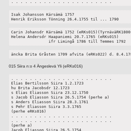
. . . . . . . . . . . . . . . . . . . . . . 
Isak Johansson Kärsämä 1757

Henrik Eriksson Tönning 26.4.1755 til ... 1790
Carin Johansdr Kärsämä 1752 (eRKs015)(TyrnäväRK1800s
Helena Andersdr Haapaniemi 20.7.1765 (eRKs015)

		ifr Limingå 1786 till Temmes 1792
äncka Brita Gråsten 1709 afvita (eRKs022) d. 8.4.17
015 Siira n:o 4 Ängeslevä Yli (eRKs016)
. . . . . . . . . . . . . . . . . . . . . . 

Elias Bertilsson Siira 1.2.1723

hu Brita Jacobsdr 12.1723

s Elias Eliasson Siira 23.12.1750

s Jacob Eliasson Siira 26.5.1754 (perhe a)

s Anders Eliasson Siira 28.3.1761

s Pehr Eliasson Siira 3.3.1765

(perhe eRKs016)

. . . . . . . . . . . . . . . . . . . . . . 

. . . . . . . . . . . . . . . . . . . . . . 

(perhe a)

Jacob Eliasson Siira 26.5.1754
