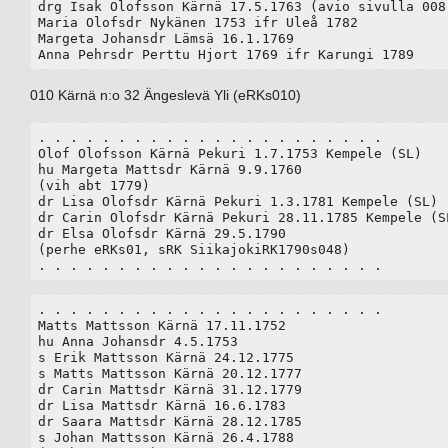
drg Isak Olofsson Kärnä 17.5.1763 (avio sivulla 008)
Maria Olofsdr Nykänen 1753 ifr Uleå 1782

Margeta Johansdr Lämsä 16.1.1769

Anna Pehrsdr Perttu Hjort 1769 ifr Karungi 1789
010 Kärnä n:o 32 Ängeslevä Yli (eRKs010)
. . . . . . . . . . . . . . . . . . . . . . 

Olof Olofsson Kärnä Pekuri 1.7.1753 Kempele (SL) 

hu Margeta Mattsdr Kärnä 9.9.1760

(vih abt 1779)

dr Lisa Olofsdr Kärnä Pekuri 1.3.1781 Kempele (SL)

dr Carin Olofsdr Kärnä Pekuri 28.11.1785 Kempele (SL
dr Elsa Olofsdr Kärnä 29.5.1790

(perhe eRKs01, sRK SiikajokiRK1790s048)

. . . . . . . . . . . . . . . . . . . . . . 
. . . . . . . . . . . . . . . . . . . . . . 

Matts Mattsson Kärnä 17.11.1752

hu Anna Johansdr 4.5.1753

s Erik Mattsson Kärnä 24.12.1775

s Matts Mattsson Kärnä 20.12.1777

dr Carin Mattsdr Kärnä 31.12.1779

dr Lisa Mattsdr Kärnä 16.6.1783

dr Saara Mattsdr Kärnä 28.12.1785

s Johan Mattsson Kärnä 26.4.1788
