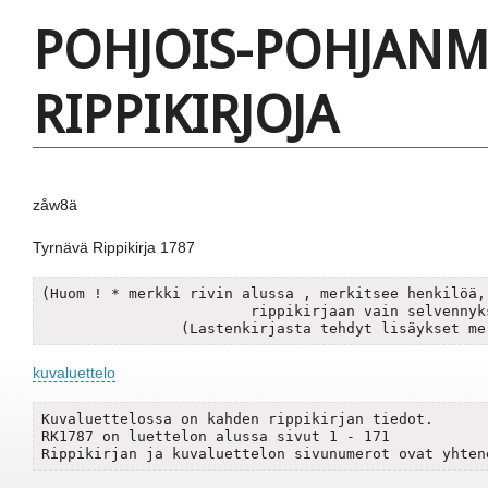
POHJOIS-POHJAN
RIPPIKIRJOJA
zåw8ä
Tyrnävä Rippikirja 1787
(Huom ! * merkki rivin alussa , merkitsee henkilöä, 
			rippikirjaan vain selvennyksen vuoksi.)	

		(Lastenkirjasta tehdyt lisäykset m
kuvaluettelo
Kuvaluettelossa on kahden rippikirjan tiedot.

RK1787 on luettelon alussa sivut 1 - 171

Rippikirjan ja kuvaluettelon sivunumerot ovat yhten