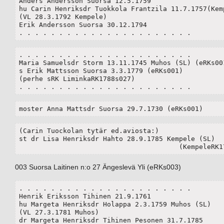
Anders Andersson Suorsa 12.5.1759

hu Carin Henriksdr Tuokkola Frantzila 11.7.1757(Kemp
(VL 28.3.1792 Kempele)

Erik Andersson Suorsa 30.12.1794

. . . . . . . . . . . . . . . . . . . . . . 
. . . . . . . . . . . . . . . . . . . . . . 

Maria Samuelsdr Storm 13.11.1745 Muhos (SL) (eRKs001
s Erik Mattsson Suorsa 3.3.1779 (eRKs001)

(perhe sRK LiminkaRK1788s027)

. . . . . . . . . . . . . . . . . . . . . . 
moster Anna Mattsdr Suorsa 29.7.1730 (eRKs001)
(Carin Tuockolan tytär ed.aviosta:)

st dr Lisa Henriksdr Hahto 28.9.1785 Kempele (SL)

					(KempeleR
003 Suorsa Laitinen n:o 27 Ängeslevä Yli (eRKs003)
. . . . . . . . . . . . . . . . . . . . . . 

Henrik Eriksson Tihinen 21.9.1761

hu Margeta Henriksdr Holappa 2.3.1759 Muhos (SL) 

(VL 27.3.1781 Muhos)

dr Margeta Henriksdr Tihinen Pesonen 31.7.1785
