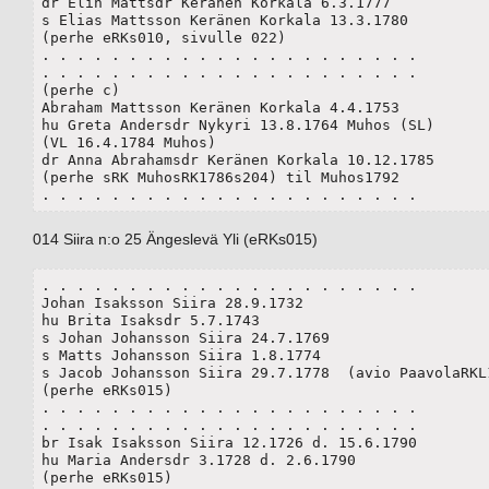
dr Elin Mattsdr Keränen Korkala 6.3.1777

s Elias Mattsson Keränen Korkala 13.3.1780

(perhe eRKs010, sivulle 022)

. . . . . . . . . . . . . . . . . . . . . . 

. . . . . . . . . . . . . . . . . . . . . . 

(perhe c)

Abraham Mattsson Keränen Korkala 4.4.1753

hu Greta Andersdr Nykyri 13.8.1764 Muhos (SL)

(VL 16.4.1784 Muhos)

dr Anna Abrahamsdr Keränen Korkala 10.12.1785

(perhe sRK MuhosRK1786s204) til Muhos1792

. . . . . . . . . . . . . . . . . . . . . . 
014 Siira n:o 25 Ängeslevä Yli (eRKs015)
. . . . . . . . . . . . . . . . . . . . . . 

Johan Isaksson Siira 28.9.1732

hu Brita Isaksdr 5.7.1743

s Johan Johansson Siira 24.7.1769

s Matts Johansson Siira 1.8.1774

s Jacob Johansson Siira 29.7.1778  (avio PaavolaRKL1
(perhe eRKs015)

. . . . . . . . . . . . . . . . . . . . . . 

. . . . . . . . . . . . . . . . . . . . . . 

br Isak Isaksson Siira 12.1726 d. 15.6.1790

hu Maria Andersdr 3.1728 d. 2.6.1790

(perhe eRKs015)
