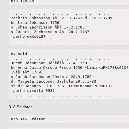
n:o 144 Åhl
. . . . . . . . . . . . . . . . . . . . . . 

Zachris Johansson Åhl 21.3.1761 d. 16.1.1789

hu Lisa Johansdr 1756

s Johan Zachrisson Åhl 17.2.1783

s Zachris Zachrisson Åhl 24.2.1787

(perhe eRKs018)

. . . . . . . . . . . . . . . . . . . . . . 
ny sold

. . . . . . . . . . . . . . . . . . . . . . 

Jacob Jöransson Jäskölä 27.4.1760

hu Anna Caisa Oxrose Frese 1756 (LiminkaRK1788s013)

(vih abt 1789)

s Jacob Jacobsson Jäskölä 28.9.1780

dr Margeta Jacobsdr Jäskölä 29.5.1783

st dr Johanna 20.8.1786  (LiminkaRK1788s013)

(perhe sivulta 093)

. . . . . . . . . . . . . . . . . . . . . . 
018 Soldater
n:o 145 Gråsten