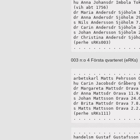
hu Anna Johansdr Imbola Tok
(vih abt 1756)

dr Maria Andersdr Sjöholm 1
dr Anna Andersdr Sjöholm 29
s Nils Andersson Sjöholm 7.
dr Carin Andersdr Sjöholm 2
s Johan Andersson Sjöholm 2
dr Christina Andersdr Sjöho
(perhe sRKs003)

. . . . . . . . . . . . . 
003 n:o 4 Första qvarteret (eRKs)
. . . . . . . . . . . . . .
arbetskarl Matts Pehrsson O
hu Carin Jacobsdr Gråberg 9
dr Margareta Mattsdr Orava 
dr Anna Mattsdr Orava 11.9.
s Johan Mattsson Orava 24.6
dr Brita Mattsdr Orava 7.8.
s Matts Mattsson Orava 2.2.
(perhe sRKs111)

. . . . . . . . . . . . . 
. . . . . . . . . . . . . .
handelsm Gustaf Gustafsson 