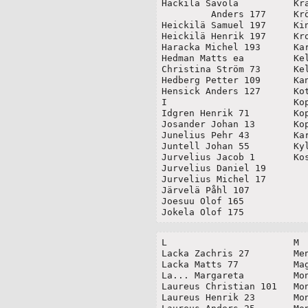
Hackila Savola		Kranck Johan 65

	 Anders 177	Kröger Sven 15

Heickilä Samuel 197	Kindman Johan 35

Heickilä Henrik 197	Krokholm Samuel 43

Haracka Michel 193	Kari Johan 167

Hedman Matts ea		Kelhälä Isak 173

Christina Ström 73	Kelhälä Matts 173

Hedberg Petter 109	Kangala Pehr 181

Hensick Anders 127	Kotila 169

I 			Kopsa Matts 135

Idgren Henrik 71	Kopsa Anders 137

Josander Johan 13	Kopsankangas Erik 139

Junelius Pehr 43	Karhunen Matts

Juntell Johan 55	Kyllönen Påhl 107

Jurvelius Jacob 1	Koskela Gustaf 207

Jurvelius Daniel 19

Jurvelius Michel 17

Järvelä Påhl 107

Joesuu Olof 165

Jokela Olof 175
L			M

Lacka Zachris 27	Mentzer Carl borgm 59

Lacka Matts 77		Magander Johan	65

La... Margareta 	Monckanen Anders

Laureus Christian 101	Monckanen Carl 67

Laureus Henrik 23	Monckanen Henrik Pauli 79
