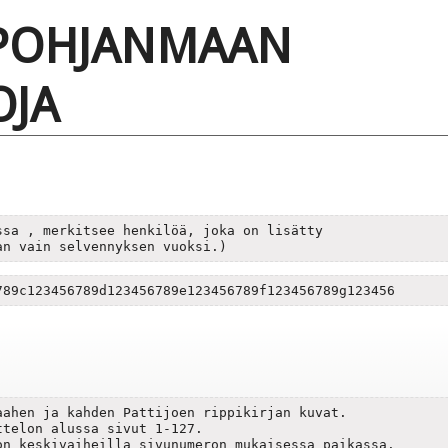
-POHJANMAAN
OJA
sa , merkitsee henkilöä, joka on lisätty 

		rippikirjaan vain selvennyksen vuoksi.)	
789c123456789d123456789e123456789f123456789g123456
ahen ja kahden Pattijoen rippikirjan kuvat.

telon alussa sivut 1-127.

n keskivaiheilla sivunumeron mukaisessa paikassa.
