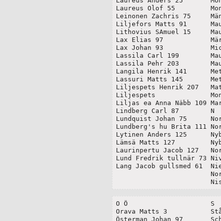
Laureus Anders 25	Montin Abraham	73

Laureus Olof 55		Montin Henrik 11

Leinonen Zachris 75	Männistö Simon

Liljefors Matts 91	Maunula Georg 155

Lithovius SAmuel 15	Maunula Johan 155

Lax Elias 97		Märylä Johan 157

Lax Johan 93		Mickola Daniel 159

Lassila Carl 199	Maunula 205

Lassila Pehr 203	Maunula 103

Langila Henrik 141	Mettälä Johan 145

Lassuri Matts 145	Mettälä Pehr 147

Liljespets Henrik 207	Mattinen Samuel 209

Liljespets		Montan Johan & Michel 111

Liljas ea Anna Näbb 109	Margeta Påhlsdr 111

Lindberg Carl 87	N

Lundquist Johan 75	Nordberg Olof 63

Lundberg's hu Brita 111	Nordlander Abraham 29

Lytinen Anders 125	Nyberg Abraham 25

Lämsä Matts 127		Nyblea Sus: Christ 61

Laurinpertu Jacob 127	Nordberg Henrik 125

Lund Fredrik tullnär 73	Nivander Matts 127

Lang Jacob gullsmed 61	Niemelä 141

			Nordman Sven 9

			
O Ö			S

Orava Matts 3		Ståhlberg Fredrik 49

Österman Johan 97	Schragge Simon 27
