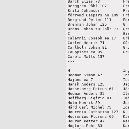
Barck Elias 73		Freitag Anna 21

Berggren Påhl 107	Friman Johan 49	

Brita Johansdr		Frimodig Gustaf 9 

förrymd Caspars hu 109	Frimodig länsmans ea 19	

Berglund Petter 111	Forsström Fredrik 59

Brenman Johan 125	G

Broms Johan tullnär 73	Granlund sjöcapit

C			Girsholm Johan 107

Calamnii Joseph ea 17	Gråberg Anders

Carlen Henrik 71	Gåsfors Michel	

Carlholm Johan 81	Groen Petrus	

Cauppises ea 95		Grubströms ea	

Carela Matts 157		

---

H			Ingertilä Anders 189

Hedman Simon 47		Ingertilä Matts 187

Hajans ea 7		Isoperet Matts 135

Hansk Anders 125	Jägerholm Lars 193

Hasselberg Petrus 61	Jäskelä Erik 189

Hedman Anders 35	Ilmolander Johan 51

Hoffberg Sigfrid 81	Imbola Marcus	107

Holm Henrik 89		Junelius Trygg Michel 109

Hård Carl Michel 75	Ideen 99

Hourenia Catharina 127	K

Hourenius Florens 69	Karakainen Anders 93

Houren Petter 47	Karakainen Pehr 85

Högfors Pehr 83		Kardinen Olof
