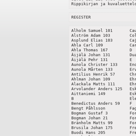
Rippikirjan ja kuvaluettel
REGISTER
Alholm Samuel 101	Cauppila Olof 185		

Alström Adam 103	Colins 45		

Asplund Elias 103	Cajander Erik 107		

Ahla Carl 109		Carlen Petrus 55		

Ahla Thomas 167		D

Äijälä Johan 131	Duan Erik 33

Äijälä Pehr 131		E

Aunola Christer	133	Enquist Petrus 79

Aunola Mårten 133	Ervast ea

Antilius Henrik 57	Christina Budde 89

Ahlman Johan 109	Ehrola Erik 163

Alackala Matts 111	Ehrola Michel 163

Arvolander Anders 125	Eskola Joseph 185

Aittaniemi 149		Eskola Samuel 183

B			Elephant Eskil 193

Benedictus Anders 59	F

Bengt Påhlsson		Fagervijk Henrik 7

Bogman Gustaf 3		Forbus Caspar 39

Bogman Johan 21		Forbus Christina 7

Bränholm Matts 99	Forbus Henrik 71

Brusila Johan 175	Freitag Alexander 5

Buodi Hans 205		Freitag Baltzar 5
