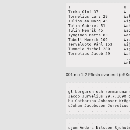
T			U

Ticka Olof 37		W

Tornelius Lars 29	Walling Nils 37

Tulins ea Marg 45	Wijkblad Carl 11

Tulin Gabriel 51	Wahlmans ea 27

Tulin Henrik 45		Wadius Johan 95

Tynginen Matts 83	Wesander Pehr 91

Tabell Henrik 109	Widbäck Hemming 111

Tervaluoto Påhl 153	Wijk Johan 53

Tuomela Michel 280	Wijk Michel 53

Tornelius Jacob 29	Wähä Johan

			....		

			
001 n:o 1-2 Första qvarteret (eRKs
. . . . . . . . . . . . . .
gl borgaren och remmarsmann
Jacob Jurvelius 29.7.1690 d
hu Catharina Johansdr Kröge
sJohan Jacobsson Jurvelius 
. . . . . . . . . . . . . 
. . . . . . . . . . . . . .
sjöm Anders Nilsson Sjöholm