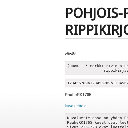
POHJOIS
RIPPIKIRJ
zåw8ä
(Huom ! * merkki rivin alus
123456789a123456789b123456
RaaheRK1765
kuvaluettelo
Kuvaluettelossa on yhden Ra
RaaheRK1765 kuvat ovat luet
Sivut 225-228 ovat luettelo