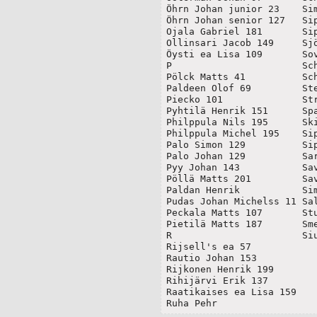
Öhrn Johan junior 23	Simulander Jacob 77

Öhrn Johan senior 127	Sipelius Michel 87

Ojala Gabriel 181	Sipelius Petrus 99

Ollinsari Jacob 149	Sjöholm Anders 1

Öysti ea Lisa 109	Sovelius Matts 67

P			Schytte Olof 39

Pölck Matts 41		Schroderus Johan 105

Paldeen Olof 69		Stenberg Erik 9

Piecko 101		Ström Johan 41

Pyhtilä Henrik 151	Sparman Michel 31

Philppula Nils 195	Skinnari Johan 165

Philppula Michel 195	Sipola Christian 161

Palo Simon 129		Sipola Johan 161

Palo Johan 129		Sarckila Matts 183

Pyy Johan 143		Savola Matts 177

Pöllä Matts 201		Savola Arvid 179

Paldan Henrik		Similä Henrik 147

Pudas Johan Michelss 11	Salberg Henrik

Peckala Matts 107	Stubbe Johan 57

Pietilä Matts 187	Smedholm Matts 125

R			Siuren Gustaf 27

Rijsell's ea 57		

Rautio Johan 153	

Rijkonen Henrik 199	

Rihijärvi Erik 137	

Raatikaises ea Lisa 159	

Ruha Pehr		