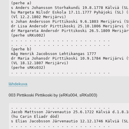
(perhe a)

s Anders Johansson Storhakundi 19.8.1778 Kälviä (SL)
hu Margeta Nilsdr Eskola 17.11.1777 Pyhäjoki (SL) (s
(Vl 12.2.1802 Merijärvi)

s Johan Andersson Pirttikoski 9.6.1803 Merijärvi (SL
dr Lisa Andersdr Pirttikoski 25.10.1806 Merijärvi (S
dr Margareta Andersdr Pirttikoski 26.5.1809 Merijärv
(perhe sRKs002)

. . . . . . . . . . . . . . . . . . . . . .

. . . . . . . . . . . . . . . . . . . . . .

(perhe b)

måg Henrik Jacobsson Lehtikangas 1777

dr Maria Johansdr Pirttikoski 10.9.1784 Merijärvi (S
(VL 18.12.1807 Merijärvi)

(perhe sRKs032)

. . . . . . . . . . . . . . . . . . . . . .
lähdekuva
003 Pirttikoski Pirttikoski by (eRKs004, sRKs003)
. . . . . . . . . . . . . . . . . . . . . .	

Jacob Mattsson Järvenautio 25.6.1722 Kälviä d.1.8.18
(hu Carin Eliadr död)

s Elias Jacobsson Järvenautio 12.12.1746 Kälviä (SL)
. . . . . . . . . . . . . . . . . . . . . .
