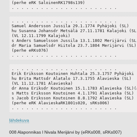
(perhe eRK SaloinenRK1798s139)

. . . . . . . . . . . . . . . . . . . . . .
. . . . . . . . . . . . . . . . . . . . . .

Samuel Andersson Jussila 29.1.1774 Pyhäjoki (SL) 

hu Susanna Johansdr Metsälä 27.11.1781 Kalajoki (SL)
(VL 12.11.1799 Kalajoki)

s Anders Samuelsson Jussila 13.1.1802 Merijärvi (SL)
dr Maria Samuelsdr Hiitola 23.7.1804 Merijärvi (SL)

(perhe eRKs076)

. . . . . . . . . . . . . . . . . . . . . .
. . . . . . . . . . . . . . . . . . . . . .

Erik Eriksson Koutoinen Huhtala 25.3.1757 Pyhäjoki (
hu Brita Mattsdr Alatalo 17.3.1755 Alavieska (SL)

(VL 11.12.1781 Alavieska)

dr Anna Eriksdr Koutoinen 15.1.1783 Alavieska (SL)(a
s Matts Eriksson Koutoinen 4.1.1791 Alavieska (SL)

s Jacob Eriksson Koutoinen 8.8.1792 Alavieska (SL)

(perhe eRK AlavieskaRK1801s020, sRKs006)

. . . . . . . . . . . . . . . . . . . . . .
lähdekuva
008 Alaponnikas l Nivala Merijärvi by (eRKs008, sRKs007)