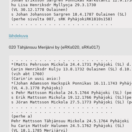
Johan Eriksson Sargren Ponnikas Karkulahti 12.9.1758
hu Lisa Henriksdr Myllyoja 29.3.1730

(VL 30.12.1778 Oulainen)

s Johan Johansson Sargren 18.4.1787 Oulainen (SL)

(perhe sivulta 007, sRK PyhäjokiRK1810s158)

. . . . . . . . . . . . . . . . . . . . . .
lähdekuva
020 Tähjänsuu Merijärvi by (eRKs020, sRKs017)
. . . . . . . . . . . . . . . . . . . . . .

*(Matts Pehrsson Mickola 24.4.1731 Pyhäjoki (SL) d. 
Carin Henriksdr Kulju 13.8.1732 Oulainen (SL) d.10.1
(vih abt 1760)

(Carin'in uusi avio:)

*(Johan Adamsson Hackspik Ponnikas 16.11.1743 Pyhäjo
(VL 4.3.1778 Pyhäjoki)

s Pehr Mattsson Mickola 24.5.1764 Pyhäjoki (SL) (per
s Erik Mattsson Mickola 19.12.1766 Pyhäjoki (SL)(per
s Jöran Mattsson Mickola 27.5.1773 Pyhäjoki (SL) (pe
. . . . . . . . . . . . . . . . . . . . . .

. . . . . . . . . . . . . . . . . . . . . .

(perhe a)

Pehr Mattsson Tähjänsuu Mickola 24.5.1764 Pyhäjoki (
hu Carin Mattsdr Halunen 24.5.1762 Pyhäjoki (SL)	

(VL 18.1.1785 Merijärvi)
