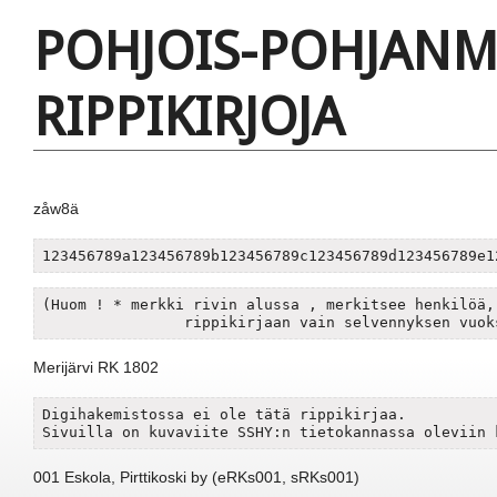
POHJOIS-POHJAN
RIPPIKIRJOJA
zåw8ä
123456789a123456789b123456789c123456789d123456789e1
(Huom ! * merkki rivin alussa , merkitsee henkilöä, 
Merijärvi RK 1802
Digihakemistossa ei ole tätä rippikirjaa.

Sivuilla on kuvaviite SSHY:n tietokannassa oleviin 
001 Eskola, Pirttikoski by (eRKs001, sRKs001)