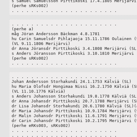
s Samuel Samuelsson Pirttikoski 17.4.1805 Merijärvi 
(perhe sRKs002)

. . . . . . . . . . . . . . . . . . . . . .
. . . . . . . . . . . . . . . . . . . . . .

(perhe a)

måg Jöran Andersson Bäckman 4.8.1781

hu Carin Samuelsdr Pihlajaoja 15.11.1786 Oulainen (S
(VL 9.11.1806 Merijärvi)

dr Anna Jöransdr Pirttikoski 3.4.1808 Merijärvi (SL)
s Anders Jöransson Pirttikoski 3.10.1810 Merijärvi (
(perhe sRKs002)

. . . . . . . . . . . . . . . . . . . . . .
. . . . . . . . . . . . . . . . . . . . . .

Johan Andersson Storhakundi 24.1.1753 Kälviä (SL)	

hu Maria Olofsdr Hongimaa Nissi 16.2.1750 Kälviä (SL
(VL 11.10.1776 Kälviä)

s Anders Johansson Storhakundi 19.8.1778 Kälviä (SL)
dr Anna Johansdr Pirttikoski 20.7.1788 Merijärvi (SL
dr Lisa Johansdr Storhakundi 20.6.1780 Kälviä (SL)(a
dr Maria Johansdr Pirttikoski 10.9.1784 Merijärvi (S
dr Malin Johansdr Pirttikoski 11.6.1791 Merijärvi (S
dr Carin Johansdr Pirttikoski 10.2.1795 Merijärvi (S
(perhe eRKs003, sRKs002)

. . . . . . . . . . . . . . . . . . . . . .

. . . . . . . . . . . . . . . . . . . . . .
