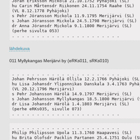
Jöran Eriksson Mickola 21.10.1752 Pyhäjoki (SL)

hu Carin Mårtensdr Riikonen 24.11.1754 Raahe (SL)

(VL 8.12.1778 Pyhäjoki)

s Pehr Jöransson Mickola 11.9.1795 Merijärvi (SL)

s Johan Jöransson Mickola 24.5.1798 Merijärvi (SL)

dr Anna Jöransdr Mickola 9.1.1800 Merijärvi (SL)

(perhe sivulta 053)

. . . . . . . . . . . . . . . . . . . . . .
lähdekuva
011 Myllykangas Merijärvi by (eRKs011, sRKs010)
. . . . . . . . . . . . . . . . . . . . . .

Johan Pehrsson Härölä Ollila 12.2.1766 Pyhäjoki (SL)
hu Lisa Johansdr Yliponnikas Danskala 3.4.1763 Pyhäj
(VL 20.12.1796 Merijärvi)	

s Pehr Johansson Härölä 14.9.1797 Merijärvi (SL)

s Johan Johansson Myllykangas 18.5.1800 Merijärvi (S
dr Lisa Johansdr Härölä 1.4.1803 Merijärvi (SL)

(perhe eRKs035, sivulle 073)

. . . . . . . . . . . . . . . . . . . . . .
. . . . . . . . . . . . . . . . . . . . . .

Philip Philipsson Upola 11.3.1760 Haapavesi (SL)

hu Brita Olofsdr Packlin Partanen 25.4.1751 Oulu (SL