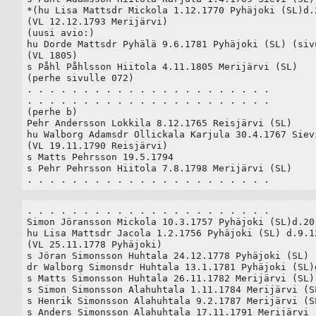
*(hu Lisa Mattsdr Mickola 1.12.1770 Pyhäjoki (SL)d.2
(VL 12.12.1793 Merijärvi)

(uusi avio:)

hu Dorde Mattsdr Pyhälä 9.6.1781 Pyhäjoki (SL) (sivu
(VL 1805)	

s Påhl Påhlsson Hiitola 4.11.1805 Merijärvi (SL)

(perhe sivulle 072)

. . . . . . . . . . . . . . . . . . . . . .

. . . . . . . . . . . . . . . . . . . . . .

(perhe b)

Pehr Andersson Lokkila 8.12.1765 Reisjärvi (SL)

hu Walborg Adamsdr Ollickala Karjula 30.4.1767 Sievi
(VL 19.11.1790 Reisjärvi)

s Matts Pehrsson 19.5.1794

s Pehr Pehrsson Hiitola 7.8.1798 Merijärvi (SL)

. . . . . . . . . . . . . . . . . . . . . .
. . . . . . . . . . . . . . . . . . . . . .

Simon Jöransson Mickola 10.3.1757 Pyhäjoki (SL)d.20.
hu Lisa Mattsdr Jacola 1.2.1756 Pyhäjoki (SL) d.9.12
(VL 25.11.1778 Pyhäjoki)

s Jöran Simonsson Huhtala 24.12.1778 Pyhäjoki (SL) (
dr Walborg Simonsdr Huhtala 13.1.1781 Pyhäjoki (SL)g
s Matts Simonsson Huhtala 26.11.1782 Merijärvi (SL)

s Simon Simonsson Alahuhtala 1.11.1784 Merijärvi (SL
s Henrik Simonsson Alahuhtala 9.2.1787 Merijärvi (SL
s Anders Simonsson Alahuhtala 17.11.1791 Merijärvi (