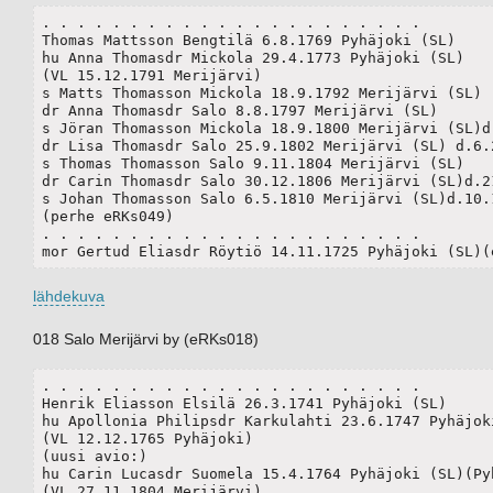
. . . . . . . . . . . . . . . . . . . . . .

Thomas Mattsson Bengtilä 6.8.1769 Pyhäjoki (SL)

hu Anna Thomasdr Mickola 29.4.1773 Pyhäjoki (SL)

(VL 15.12.1791 Merijärvi)

s Matts Thomasson Mickola 18.9.1792 Merijärvi (SL)

dr Anna Thomasdr Salo 8.8.1797 Merijärvi (SL)

s Jöran Thomasson Mickola 18.9.1800 Merijärvi (SL)d.
dr Lisa Thomasdr Salo 25.9.1802 Merijärvi (SL) d.6.2
s Thomas Thomasson Salo 9.11.1804 Merijärvi (SL)

dr Carin Thomasdr Salo 30.12.1806 Merijärvi (SL)d.21
s Johan Thomasson Salo 6.5.1810 Merijärvi (SL)d.10.1
(perhe eRKs049)

. . . . . . . . . . . . . . . . . . . . . .

mor Gertud Eliasdr Röytiö 14.11.1725 Pyhäjoki (SL)(
lähdekuva
018 Salo Merijärvi by (eRKs018)
. . . . . . . . . . . . . . . . . . . . . .

Henrik Eliasson Elsilä 26.3.1741 Pyhäjoki (SL)

hu Apollonia Philipsdr Karkulahti 23.6.1747 Pyhäjoki
(VL 12.12.1765 Pyhäjoki)

(uusi avio:)

hu Carin Lucasdr Suomela 15.4.1764 Pyhäjoki (SL)(Pyh
(VL 27.11.1804 Merijärvi)
