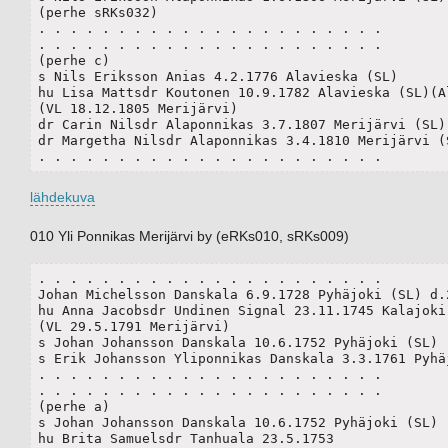
(perhe sRKs032)

. . . . . . . . . . . . . . . . . . . . . .

. . . . . . . . . . . . . . . . . . . . . .

(perhe c)

s Nils Eriksson Anias 4.2.1776 Alavieska (SL)

hu Lisa Mattsdr Koutonen 10.9.1782 Alavieska (SL)(Al
(VL 18.12.1805 Merijärvi) 

dr Carin Nilsdr Alaponnikas 3.7.1807 Merijärvi (SL)

dr Margetha Nilsdr Alaponnikas 3.4.1810 Merijärvi (S
. . . . . . . . . . . . . . . . . . . . . .
lähdekuva
010 Yli Ponnikas Merijärvi by (eRKs010, sRKs009)
. . . . . . . . . . . . . . . . . . . . . .

Johan Michelsson Danskala 6.9.1728 Pyhäjoki (SL) d.2
hu Anna Jacobsdr Undinen Signal 23.11.1745 Kalajoki 
(VL 29.5.1791 Merijärvi)

s Johan Johansson Danskala 10.6.1752 Pyhäjoki (SL) (
s Erik Johansson Yliponnikas Danskala 3.3.1761 Pyhäj
. . . . . . . . . . . . . . . . . . . . . .

. . . . . . . . . . . . . . . . . . . . . .

(perhe a)

s Johan Johansson Danskala 10.6.1752 Pyhäjoki (SL)

hu Brita Samuelsdr Tanhuala 23.5.1753
