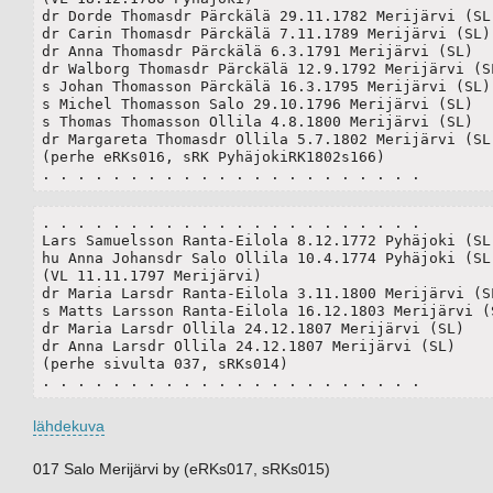
dr Dorde Thomasdr Pärckälä 29.11.1782 Merijärvi (SL)
dr Carin Thomasdr Pärckälä 7.11.1789 Merijärvi (SL)

dr Anna Thomasdr Pärckälä 6.3.1791 Merijärvi (SL)

dr Walborg Thomasdr Pärckälä 12.9.1792 Merijärvi (SL
s Johan Thomasson Pärckälä 16.3.1795 Merijärvi (SL)

s Michel Thomasson Salo 29.10.1796 Merijärvi (SL)

s Thomas Thomasson Ollila 4.8.1800 Merijärvi (SL)

dr Margareta Thomasdr Ollila 5.7.1802 Merijärvi (SL)
(perhe eRKs016, sRK PyhäjokiRK1802s166)

. . . . . . . . . . . . . . . . . . . . . .
. . . . . . . . . . . . . . . . . . . . . .

Lars Samuelsson Ranta-Eilola 8.12.1772 Pyhäjoki (SL)
hu Anna Johansdr Salo Ollila 10.4.1774 Pyhäjoki (SL)
(VL 11.11.1797 Merijärvi)

dr Maria Larsdr Ranta-Eilola 3.11.1800 Merijärvi (SL
s Matts Larsson Ranta-Eilola 16.12.1803 Merijärvi (S
dr Maria Larsdr Ollila 24.12.1807 Merijärvi (SL)

dr Anna Larsdr Ollila 24.12.1807 Merijärvi (SL)

(perhe sivulta 037, sRKs014)

. . . . . . . . . . . . . . . . . . . . . .
lähdekuva
017 Salo Merijärvi by (eRKs017, sRKs015)