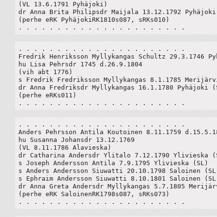
(VL 13.6.1791 Pyhäjoki)

dr Anna Brita Philipsdr Maijala 13.12.1792 Pyhäjoki 
(perhe eRK PyhäjokiRK1810s087, sRKs010)

. . . . . . . . . . . . . . . . . . . . . .
. . . . . . . . . . . . . . . . . . . . . .

Fredrik Henriksson Myllykangas Schultz 29.3.1746 Pyh
hu Lisa Pehrsdr 1745 d.26.9.1804

(vih abt 1776)

s Fredrik Fredriksson Myllykangas 8.1.1785 Merijärvi
dr Anna Fredriksdr Myllykangas 16.1.1780 Pyhäjoki (S
(perhe eRKs011)

. . . . . . . . . . . . . . . . . . . . . .
. . . . . . . . . . . . . . . . . . . . . .

Anders Pehrsson Antila Koutoinen 8.11.1759 d.15.5.18
hu Susanna Johansdr 13.12.1769

(VL 8.11.1786 Alavieska)

dr Catharina Andersdr Ylitalo 7.12.1790 Ylivieska (S
s Joseph Andersson Antila 7.9.1795 Ylivieska (SL)

s Anders Andersson Siuwatti 20.10.1798 Saloinen (SL)
s Ephraim Andersson Siuwatti 8.10.1801 Saloinen (SL)
dr Anna Greta Andersdr Myllykangas 5.7.1805 Merijärv
(perhe eRK SaloinenRK1798s087, sRKs073)

. . . . . . . . . . . . . . . . . . . . . .