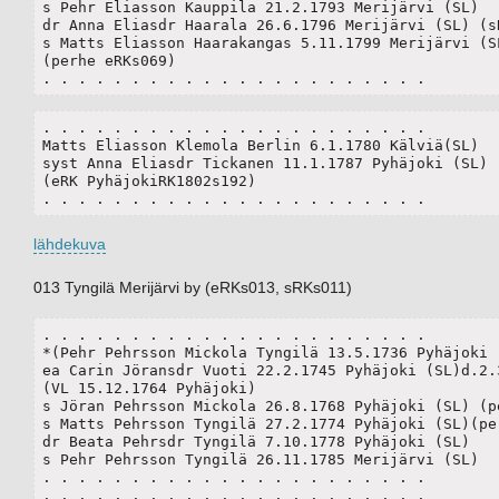
s Pehr Eliasson Kauppila 21.2.1793 Merijärvi (SL)

dr Anna Eliasdr Haarala 26.6.1796 Merijärvi (SL) (sR
s Matts Eliasson Haarakangas 5.11.1799 Merijärvi (SL
(perhe eRKs069)

. . . . . . . . . . . . . . . . . . . . . .
. . . . . . . . . . . . . . . . . . . . . .

Matts Eliasson Klemola Berlin 6.1.1780 Kälviä(SL)

syst Anna Eliasdr Tickanen 11.1.1787 Pyhäjoki (SL)

(eRK PyhäjokiRK1802s192)

. . . . . . . . . . . . . . . . . . . . . .
lähdekuva
013 Tyngilä Merijärvi by (eRKs013, sRKs011)
. . . . . . . . . . . . . . . . . . . . . .

*(Pehr Pehrsson Mickola Tyngilä 13.5.1736 Pyhäjoki (
ea Carin Jöransdr Vuoti 22.2.1745 Pyhäjoki (SL)d.2.3
(VL 15.12.1764 Pyhäjoki)

s Jöran Pehrsson Mickola 26.8.1768 Pyhäjoki (SL) (pe
s Matts Pehrsson Tyngilä 27.2.1774 Pyhäjoki (SL)(per
dr Beata Pehrsdr Tyngilä 7.10.1778 Pyhäjoki (SL)

s Pehr Pehrsson Tyngilä 26.11.1785 Merijärvi (SL) 

. . . . . . . . . . . . . . . . . . . . . .

. . . . . . . . . . . . . . . . . . . . . .
