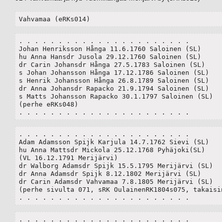
Vahvamaa (eRKs014)
. . . . . . . . . . . . . . . . . . . . . .

Johan Henriksson Hånga 11.6.1760 Saloinen (SL)

hu Anna Hansdr Jusola 29.12.1760 Saloinen (SL)	

dr Carin Johansdr Hånga 27.5.1783 Saloinen (SL)

s Johan Johansson Hånga 17.12.1786 Saloinen (SL)

s Henrik Johansson Hånga 26.8.1789 Saloinen (SL)

dr Anna Johansdr Rapacko 21.9.1794 Saloinen (SL)

s Matts Johansson Rapacko 30.1.1797 Saloinen (SL)

(perhe eRKs048)	

. . . . . . . . . . . . . . . . . . . . . .
. . . . . . . . . . . . . . . . . . . . . .

Adam Adamsson Spijk Karjula 14.7.1762 Sievi (SL)

hu Anna Mattsdr Mickola 25.12.1768 Pyhäjoki(SL)

(VL 16.12.1791 Merijärvi)

dr Walborg Adamsdr Spijk 15.5.1795 Merijärvi (SL)

dr Anna Adamsdr Spijk 8.12.1802 Merijärvi (SL)

dr Carin Adamsdr Vahvamaa 7.8.1805 Merijärvi (SL) 

(perhe sivulta 071, sRK OulainenRK1804s075, takaisin
. . . . . . . . . . . . . . . . . . . . . .
. . . . . . . . . . . . . . . . . . . . . .
