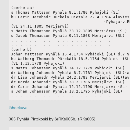
. . . . . . . . . . . . . . . . . . . . . .

(perhe aa)

s Thomas Mattsson Pyhälä 8.1.1780 Pyhäjoki (SL)

hu Carin Jacobsdr Juckola Hietala 22.4.1784 Alaviesk
					(PyhäjärviRK1802s124)

(VL 24.11.1805 Merijärvi)

s Matts Thomasson Pyhälä 23.12.1805 Merijärvi (SL)

s Jacob Thomasson Pyhälä 9.11.1808 Merijärvi (SL)

. . . . . . . . . . . . . . . . . . . . . .

. . . . . . . . . . . . . . . . . . . . . .

(perhe b)

Johan Mattsson Pyhälä 15.4.1754 Pyhäjoki (SL) d.7.9.
hu Walborg Thomasdr Pärckälä 18.5.1754 Pyhäjoki (SL)
(VL 1.12.1778 Pyhäjoki)

s Matts Johansson Pyhälä 24.12.1779 Pyhäjoki (SL)

dr Walborg Johansdr Pyhälä 8.7.1781 Pyhäjoki (SL)(av
dr Lisa Johansdr Pyhälä 24.2.1783 Merijärvi (SL)(avi
dr Dorde Johansdr Pyhälä 28.2.1786 Merijärvi (SL)

dr Carin Johansdr Pyhälä 12.12.1790 Merijärvi (SL)

s Johan Johansson Pyhälä 18.2.1795 Pyhäjoki (SL)

. . . . . . . . . . . . . . . . . . . . . .
lähdekuva
005 Pyhälä Pirttikoski by (eRKs005b, sRKs005)