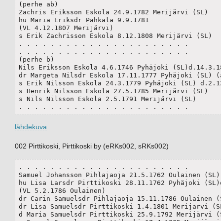
(perhe ab)

Zachris Eriksson Eskola 24.9.1782 Merijärvi (SL)	

hu Maria Eriksdr Pahkala 9.9.1781 

(VL 4.12.1807 Merijärvi)

s Erik Zachrisson Eskola 8.12.1808 Merijärvi (SL)		

. . . . . . . . . . . . . . . . . . . . . .

. . . . . . . . . . . . . . . . . . . . . .

(perhe b)

Nils Eriksson Eskola 4.6.1746 Pyhäjoki (SL)d.14.3.18
dr Margeta Nilsdr Eskola 17.11.1777 Pyhäjoki (SL) (a
s Erik Nilsson Eskola 24.3.1779 Pyhäjoki (SL) d.2.12
s Henrik Nilsson Eskola 27.5.1785 Merijärvi (SL)

s Nils Nilsson Eskola 2.5.1791 Merijärvi (SL)

. . . . . . . . . . . . . . . . . . . . . .
lähdekuva
002 Pirttikoski, Pirttikoski by (eRKs002, sRKs002)
. . . . . . . . . . . . . . . . . . . . . .

Samuel Johansson Pihlajaoja 21.5.1762 Oulainen (SL) 
hu Lisa Larsdr Pirttikoski 28.11.1762 Pyhäjoki (SL)d
(VL 5.2.1786 Oulainen)

dr Carin Samuelsdr Pihlajaoja 15.11.1786 Oulainen (S
dr Lisa Samuelsdr Pirttikoski 1.4.1801 Merijärvi (SL
d Maria Samuelsdr Pirttikoski 25.9.1792 Merijärvi (S