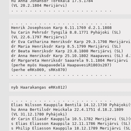
hu Anna Johansdr Torkkala 17.5.1784

(VL 20.2.1804 Merijärvi)

. . . . . . . . . . . . . . . . . . . . . .
. . . . . . . . . . . . . . . . . . . . . .

Henrik Josephsson Karp 6.11.1769 d.2.1.1808 

hu Carin Pehrsdr Tyngilä 8.8.1771 Pyhäjoki (SL)

(VL 22.6.1797 Merijärvi)

dr Eva Catharina Henriksdr Karp 29.3.1798 Merijärvi 
dr Maria Henriksdr Karp 8.5.1799 Merijärvi (SL)

dr Beata Henriksdr Karp 23.8.1800 Merijärvi (SL)

dr Anna Henriksdr Karp 25.10.1802 Haapavesi (SL) d.2
dr Margareta Henriksdr Saaarela 9.1.1804 Merijärvi (
(perhe myös Haapavedelä HaapavesiR1803s207)

(perhe eRKs069, sRKs070)

. . . . . . . . . . . . . . . . . . . . . .
nyb Haarakangas eRKs012)
. . . . . . . . . . . . . . . . . . . . . .

Elias Nilsson Kauppila Bentilä 14.12.1730 Pyhäjoki(S
hu Anna Bertilsdr Heickala 22.4.1751 d.18.2.1809

(VL 31.12.1780 Pyhäjoki)

dr Carin Eliasdr Kauppila 10.5.1782 Merijärvi (SL)(O
s Elias Eliasson Kauppila 12.11.1786 Merijärvi (SL)(
s Philip Eliasson Kauppila 18.12.1789 Merijärvi (SL)