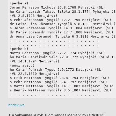
(perhe a)

Jöran Pehrsson Mickola 26.8.1768 Pyhäjoki (SL)

hu Carin Larsdr Takalo Eilola 28.1.1774 Pyhäjoki (SL
(VL 2.8.1793 Merijärvi) 

s Pehr Jöransson Tyngilä 12.2.1795 Merijärvi (SL)

dr Caisa Lisa Jöransdr Tyngilä 5.8.1800 Merijärvi (S
s Jöran Jöransson Tyngilä 14.3.1804 Merijärvi (SL) 

dr Maria Jöransdr Tyngilä 17.7.1808 Merijärvi (SL)

dr Anna Lisa Jöransdr Tyngilä 6.3.1810 Merijärvi (SL
. . . . . . . . . . . . . . . . . . . . . .

. . . . . . . . . . . . . . . . . . . . . .

(perhe b)

Matts Pehrsson Tyngilä 27.2.1774 Pyhäjoki (SL)

hu Maria Henriksdr Salo 22.9.1772 Pyhäjoki (SL)d.13.
(VL 14.1.1794 Merijärvi)

(uusi avio:)

hu Carin Pehrsdr Typpö 5.9.1772 Kalajoki (SL)

(VL 22.4.1810 Merijärvi)

s Erik Mattsson Tyngilä 28.8.1794 Merijärvi (SL)	

s Pehr Mattsson Tyngilä 3.4.1797 Merijärvi (SL)

s Matts Mattsson Tyngilä 14.1.1802 Merijärvi (SL)d. 
s Henrik Mattsson Tyngilä 3.5.1807 Merijärvi (SL)

. . . . . . . . . . . . . . . . . . . . . .
lähdekuva
014 Vahvamaa ja nyb Tuomikangas Merijärvi by (sRKs013)