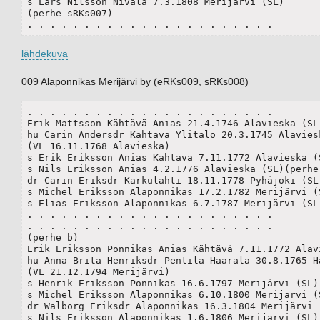
s Lars Nilsson Nivala 7.3.1808 Merijärvi (SL)

(perhe sRKs007)

. . . . . . . . . . . . . . . . . . . . . .
lähdekuva
009 Alaponnikas Merijärvi by (eRKs009, sRKs008)
. . . . . . . . . . . . . . . . . . . . . .

Erik Mattsson Kähtävä Anias 21.4.1746 Alavieska (SL)	
hu Carin Andersdr Kähtävä Ylitalo 20.3.1745 Alaviesk
(VL 16.11.1768 Alavieska)

s Erik Eriksson Anias Kähtävä 7.11.1772 Alavieska (S
s Nils Eriksson Anias 4.2.1776 Alavieska (SL)(perhe 
dr Carin Eriksdr Karkulahti 18.11.1778 Pyhäjoki (SL)
s Michel Eriksson Alaponnikas 17.2.1782 Merijärvi (SL
s Elias Eriksson Alaponnikas 6.7.1787 Merijärvi (SL)	
. . . . . . . . . . . . . . . . . . . . . .

. . . . . . . . . . . . . . . . . . . . . .

(perhe b)

Erik Eriksson Ponnikas Anias Kähtävä 7.11.1772 Alavi
hu Anna Brita Henriksdr Pentila Haarala 30.8.1765 Ha
(VL 21.12.1794 Merijärvi)	

s Henrik Eriksson Ponnikas 16.6.1797 Merijärvi (SL)

s Michel Eriksson Alaponnikas 6.10.1800 Merijärvi (S
dr Walborg Eriksdr Alaponnikas 16.3.1804 Merijärvi (
s Nils Eriksson Alaponnikas 1.6.1806 Merijärvi (SL)
