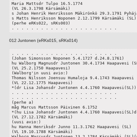
Maria Mattsdr Tulpo 16.5.1774 

(VL 26.3.1798 Kärsämäki)

s Johan Henrik Henriksson Mäkirönkö 29.3.1791 Pyhäjä
s Matts Henriksson Noponen 2.12.1799 Kärsämäki (SL)	

(perhe eRKs022, sRKs003)

. . . . . . . . . . . . . . . . . . . . . .
012 Juntonen (eRKs015, sRKs014)
. . . . . . . . . . . . . . . . . . . . . .

(Johan Simonsson Noponen 5.4.1727 d.24.8.1761)

hu Walborg Magnusdr Juntonen 30.4.1734 Haapavesi (SL
(VL 25.2.1750 Haapavesi)

(Walborg'in uusi avio:) 

Thomas Nilsson Joensuu Humaloja 9.4.1743 Haapavesi (
(VL 22.12.1775 Haapavesi)

*(dr Lisa Johansdr Juntonen 4.4.1760 Haapavesi(SL)) 
. . . . . . . . . . . . . . . . . . . . . .

. . . . . . . . . . . . . . . . . . . . . .

(perhe a)

måg Marcus Mattsson Päivinen 6.1752

*(hu Lisa Johansdr Juntonen 4.4.1760 Haapavesi(SL)d.
(VL 27.12.1782 Kärsämäki)

(uusi avio:)

hu Hanna Henriksdr Junno 11.3.1762 Haapavesi (SL)

(VL 19.10.1788 Kärsämäki)	 

Walborg Marcusdr Juntonen 13.2.1784 Kärsämäki (SL)(pe