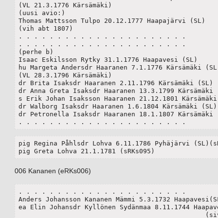
(VL 21.3.1776 Kärsämäki) 

(uusi avio:)

Thomas Mattsson Tulpo 20.12.1777 Haapajärvi (SL)

(vih abt 1807)

. . . . . . . . . . . . . . . . . . . . . .

. . . . . . . . . . . . . . . . . . . . . .

(perhe b)

Isaac Eskilsson Rytky 31.1.1776 Haapavesi (SL)

hu Margeta Andersdr Haaranen 7.1.1776 Kärsämäki (SL)
(VL 28.3.1796 Kärsämäki)

dr Brita Isaksdr Haaranen 2.11.1796 Kärsämäki (SL) 

dr Anna Greta Isaksdr Haaranen 13.3.1799 Kärsämäki (
s Erik Johan Isaksson Haaranen 21.12.1801 Kärsämäki 
dr Walborg Isaksdr Haaranen 1.6.1804 Kärsämäki (SL) 
dr Petronella Isaksdr Haaranen 18.1.1807 Kärsämäki (
. . . . . . . . . . . . . . . . . . . . . .
pig Regina Påhlsdr Lohva 6.11.1786 Pyhäjärvi (SL)(sR
pig Greta Lohva 21.1.1781 (sRKs095)
006 Kananen (eRKs006)
. . . . . . . . . . . . . . . . . . . . . .

Anders Johansson Kananen Mämmi 5.3.1732 Haapavesi(SL
ea Elin Johansdr Kyllönen Sydänmaa 8.11.1744 Haapave
						(sivulle 019)
