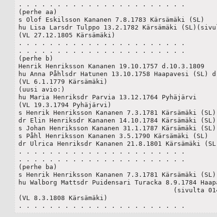
. . . . . . . . . . . . . . . . . . . . . .

(perhe aa)

s Olof Eskilsson Kananen 7.8.1783 Kärsämäki (SL)

hu Lisa Larsdr Tulppo 13.2.1782 Kärsämäki (SL)(sivul
(VL 27.12.1805 Kärsämäki)	 

. . . . . . . . . . . . . . . . . . . . . .

. . . . . . . . . . . . . . . . . . . . . .

(perhe b)

Henrik Henriksson Kananen 19.10.1757 d.10.3.1809

hu Anna Påhlsdr Hatunen 13.10.1758 Haapavesi (SL) d.
(VL 6.1.1779 Kärsämäki)

(uusi avio:)

hu Maria Henriksdr Parvia 13.12.1764 Pyhäjärvi

(VL 19.3.1794 Pyhäjärvi)

s Henrik Henriksson Kananen 7.3.1781 Kärsämäki (SL)

dr Elin Henriksdr Kananen 14.10.1784 Kärsämäki (SL)

s Johan Henriksson Kananen 31.1.1787 Kärsämäki (SL) 
s Påhl Henriksson Kananen 3.5.1790 Kärsämäki (SL)

dr Ulrica Henriksdr Kananen 21.8.1801 Kärsämäki (SL)
. . . . . . . . . . . . . . . . . . . . . .

. . . . . . . . . . . . . . . . . . . . . .

(perhe ba)

s Henrik Henriksson Kananen 7.3.1781 Kärsämäki (SL)

hu Walborg Mattsdr Puidensari Turacka 8.9.1784 Haapa
					(sivulta 014)

(VL 8.3.1808 Kärsämäki)

. . . . . . . . . . . . . . . . . . . . . .