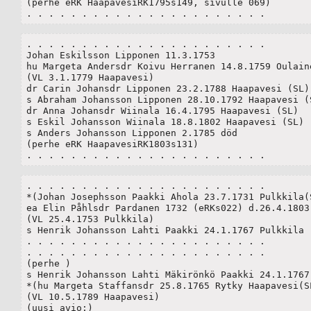
(perhe eRK HaapavesiRK1795s149, sivulle 069)

. . . . . . . . . . . . . . . . . . . . . .
. . . . . . . . . . . . . . . . . . . . . .

Johan Eskilsson Lipponen 11.3.1753

hu Margeta Andersdr Koivu Herranen 14.8.1759 Oulaine
(VL 3.1.1779 Haapavesi)

dr Carin Johansdr Lipponen 23.2.1788 Haapavesi (SL)

s Abraham Johansson Lipponen 28.10.1792 Haapavesi (S
dr Anna Johansdr Wiinala 16.4.1795 Haapavesi (SL)

s Eskil Johansson Wiinala 18.8.1802 Haapavesi (SL)

s Anders Johansson Lipponen 2.1785 död

(perhe eRK HaapavesiRK1803s131)

. . . . . . . . . . . . . . . . . . . . . .
. . . . . . . . . . . . . . . . . . . . . .

*(Johan Josephsson Paakki Ahola 23.7.1731 Pulkkila(S
ea Elin Påhlsdr Pardanen 1732 (eRKs022) d.26.4.1803 
(VL 25.4.1753 Pulkkila)

s Henrik Johansson Lahti Paakki 24.1.1767 Pulkkila (
. . . . . . . . . . . . . . . . . . . . . .

. . . . . . . . . . . . . . . . . . . . . .

(perhe )

s Henrik Johansson Lahti Mäkirönkö Paakki 24.1.1767 
*(hu Margeta Staffansdr 25.8.1765 Rytky Haapavesi(SL
(VL 10.5.1789 Haapavesi)

(uusi avio:)
