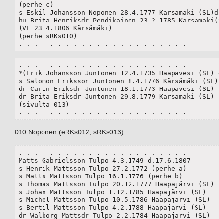
(perhe c)

s Eskil Johansson Noponen 28.4.1777 Kärsämäki (SL)d.
hu Brita Henriksdr Pendikäinen 23.2.1785 Kärsämäki(S
(VL 23.4.1806 Kärsämäki)

(perhe sRKs010)

. . . . . . . . . . . . . . . . . . . . . .
. . . . . . . . . . . . . . . . . . . . . .

*(Erik Johansson Juntonen 12.4.1735 Haapavesi (SL) d
s Salomon Eriksson Juntonen 8.4.1776 Kärsämäki (SL)

dr Carin Eriksdr Juntonen 18.1.1773 Haapavesi (SL)

dr Brita Eriksdr Juntonen 29.8.1779 Kärsämäki (SL)

(sivulta 013)

. . . . . . . . . . . . . . . . . . . . . .
010 Noponen (eRKs012, sRKs013)
. . . . . . . . . . . . . . . . . . . . . .

Matts Gabrielsson Tulpo 4.3.1749 d.17.6.1807 

s Henrik Mattsson Tulpo 27.2.1772 (perhe a)

s Matts Mattsson Tulpo 16.1.1776 (perhe b)

s Thomas Mattsson Tulpo 20.12.1777 Haapajärvi (SL)

s Johan Mattsson Tulpo 1.12.1785 Haapajärvi (SL)

s Michel Mattsson Tulpo 10.5.1786 Haapajärvi (SL)

s Bertil Mattsson Tulpo 4.2.1788 Haapajärvi (SL)

dr Walborg Mattsdr Tulpo 2.2.1784 Haapajärvi (SL)
