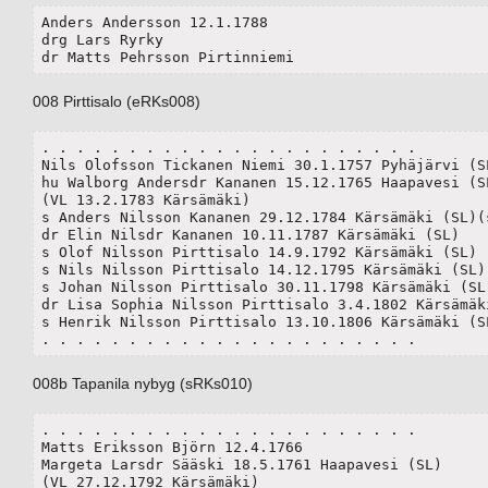
Anders Andersson 12.1.1788

drg Lars Ryrky

dr Matts Pehrsson Pirtinniemi
008 Pirttisalo (eRKs008)
. . . . . . . . . . . . . . . . . . . . . .

Nils Olofsson Tickanen Niemi 30.1.1757 Pyhäjärvi (SL)
hu Walborg Andersdr Kananen 15.12.1765 Haapavesi (SL)
(VL 13.2.1783 Kärsämäki)

s Anders Nilsson Kananen 29.12.1784 Kärsämäki (SL)(s
dr Elin Nilsdr Kananen 10.11.1787 Kärsämäki (SL)

s Olof Nilsson Pirttisalo 14.9.1792 Kärsämäki (SL) (
s Nils Nilsson Pirttisalo 14.12.1795 Kärsämäki (SL)

s Johan Nilsson Pirttisalo 30.11.1798 Kärsämäki (SL)
dr Lisa Sophia Nilsson Pirttisalo 3.4.1802 Kärsämäki
s Henrik Nilsson Pirttisalo 13.10.1806 Kärsämäki (SL
. . . . . . . . . . . . . . . . . . . . . .
008b Tapanila nybyg (sRKs010)
. . . . . . . . . . . . . . . . . . . . . .

Matts Eriksson Björn 12.4.1766

Margeta Larsdr Sääski 18.5.1761 Haapavesi (SL)

(VL 27.12.1792 Kärsämäki)
