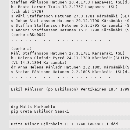
Staffan Påhlsson Hatunen 20.4.1753 Haapavesi (SL)d.6
hu Beata Larsdr Tiala 13.2.1757 Haapavesi (SL)

(vih abt 1776)

s Påhl Staffansson Hatunen 27.3.1781 Kärsämäki (SL)(
s Johan Staffansson Hatunen 20.12.1790 Kärsämäki (SL
s Staffan Staffansson Hatunen 5.8.1795 Kärsämäki (SL
s Anders Staffansson Hatunen 15.6.1798 Kärsämäki (SL)
(perhe eRKs004)

. . . . . . . . . . . . . . . . . . . . . .

. . . . . . . . . . . . . . . . . . . . . .

(perhe a)

Påhl Staffansson Hatunen 27.3.1781 Kärsämäki (SL)

hu Helena Olofsdr Pyrrö 24.11.1780 Kärsämäki(SL)(Pyh
(VL 14.3.1804 Kärsämäki)

dr Anna Helena Påhlsdr Hatunen 2.2.1805 Kärsämäki(SL
s Stefan Påhlsson Hatunen 2.2.1805 Kärsämäki (SL)d.8
. . . . . . . . . . . . . . . . . . . . . .
Eskil Påhlsson (po Eskilsson) Pentikäinen 18.4.1799 
drg Matts Karkuehto	

pig Greta Eskilsdr Sääski
Brita Nilsdr Björnholm 11.1.1748 (eRKs011) död