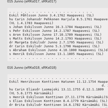
015 Junno (eRKs017, sRKs017)
. . . . . . . . . . . . . . . . . . . . . .

Eskil Påhlsson Junno 3.4.1762 Haapavesi (SL)

hu Carin Johansdr Pehkonen Harjula 8.5.1761 Haapaves
(VL 1.4.1783 Haapavesi)

s Johan Eskilsson Junno 16.3.1784 Haapavesi (SL) 

s Pehr Eskilsson Junno 14.2.1787 Haapavesi (SL) 

s Aron Eskilsson Junno 17.10.1789 Haapavesi (SL)

s Matts Eskilsson Junno 14.2.1793 Haapavesi (SL)

dr Margeta Eskilsdr Junno 2.7.1795 Haapavesi (SL) 

dr Carin Eskilsdr Junno 5.3.1798 Haapavesi (SL) 

s Abraham Eskilsson Junno 4.10.1800 Haapavesi (SL)d.
s Henrik Eskilsson Junno 13.1.1805 Haapavesi (SL)

. . . . . . . . . . . . . . . . . . . . . .
016 Junno (eRKs018, sRKs018)
. . . . . . . . . . . . . . . . . . . . . .

Eskil Henriksson Konttinen Hatunen 11.12.1754 Haapav
						d. 20.12.1808

hu Carin Eliasdr Luomajoki 13.11.1755 d.12.1.1809

(VL 5.6.1775 Kärsämäki) 

s Henrik Eskilsson Konttinen 27.11.1776 Kärsämäki(SL
s Elias Eskilsson Konttinen 8.4.1779 Kärsämäki (SL) 
dr Brita Eskilsdr Konttinen 14.6.1782 Kärsämäki (SL)