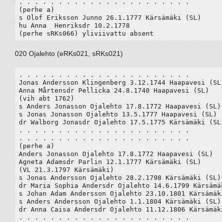
. . . . . . . . . . . . . . . . . . . . . .

(perhe a)

s Olof Eriksson Junno 26.1.1777 Kärsämäki (SL)

hu Anna  Henriksdr 10.2.1778

(perhe sRKs066) yliviivattu absent
020 Ojalehto (eRKs021, sRKs021)
. . . . . . . . . . . . . . . . . . . . . .

Jonas Andersson Klingenberg 3.12.1744 Haapavesi (SL)	
Anna Mårtensdr Pellicka 24.8.1740 Haapavesi (SL)

(vih abt 1762)

s Anders Jonasson Ojalehto 17.8.1772 Haapavesi (SL)(
s Jonas Jonasson Ojalehto 13.5.1777 Haapavesi (SL) (
dr Walborg Jonasdr Ojalehto 17.5.1775 Kärsämäki (SL)
. . . . . . . . . . . . . . . . . . . . . .

. . . . . . . . . . . . . . . . . . . . . .

(perhe a)

Anders Jonasson Ojalehto 17.8.1772 Haapavesi (SL)

Agneta Adamsdr Parlin 12.1.1777 Kärsämäki (SL)

(VL 21.3.1797 Kärsämäki)

s Jonas Andersson Ojalehto 28.2.1798 Kärsämäki (SL)

dr Maria Sophia Andersdr Ojalehto 14.6.1799 Kärsämäk
s Johan Adam Andersson Ojalehto 23.10.1801 Kärsämäki
s Anders Andersson Ojalehto 1.1.1804 Kärsämäki (SL)

dr Anna Caisa Andersdr Ojalehto 11.12.1806 Kärsämäki
. . . . . . . . . . . . . . . . . . . . . .
