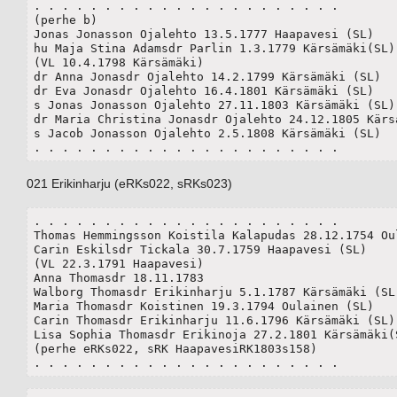
. . . . . . . . . . . . . . . . . . . . . .

(perhe b)

Jonas Jonasson Ojalehto 13.5.1777 Haapavesi (SL)

hu Maja Stina Adamsdr Parlin 1.3.1779 Kärsämäki(SL)

(VL 10.4.1798 Kärsämäki)

dr Anna Jonasdr Ojalehto 14.2.1799 Kärsämäki (SL)

dr Eva Jonasdr Ojalehto 16.4.1801 Kärsämäki (SL)	 

s Jonas Jonasson Ojalehto 27.11.1803 Kärsämäki (SL)

dr Maria Christina Jonasdr Ojalehto 24.12.1805 Kärsäm
s Jacob Jonasson Ojalehto 2.5.1808 Kärsämäki (SL)

. . . . . . . . . . . . . . . . . . . . . .
021 Erikinharju (eRKs022, sRKs023)
. . . . . . . . . . . . . . . . . . . . . .

Thomas Hemmingsson Koistila Kalapudas 28.12.1754 Oul
Carin Eskilsdr Tickala 30.7.1759 Haapavesi (SL)

(VL 22.3.1791 Haapavesi)

Anna Thomasdr 18.11.1783

Walborg Thomasdr Erikinharju 5.1.1787 Kärsämäki (SL)
Maria Thomasdr Koistinen 19.3.1794 Oulainen (SL)

Carin Thomasdr Erikinharju 11.6.1796 Kärsämäki (SL)

Lisa Sophia Thomasdr Erikinoja 27.2.1801 Kärsämäki(S
(perhe eRKs022, sRK HaapavesiRK1803s158)

. . . . . . . . . . . . . . . . . . . . . .