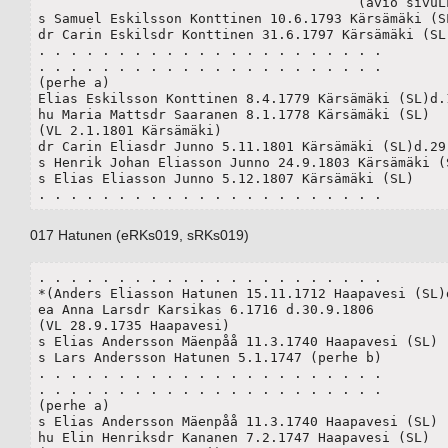
					(avio sivuLLe 017)

s Samuel Eskilsson Konttinen 10.6.1793 Kärsämäki (SL
dr Carin Eskilsdr Konttinen 31.6.1797 Kärsämäki (SL)
. . . . . . . . . . . . . . . . . . . . . .

. . . . . . . . . . . . . . . . . . . . . .

(perhe a)

Elias Eskilsson Konttinen 8.4.1779 Kärsämäki (SL)d.1
hu Maria Mattsdr Saaranen 8.1.1778 Kärsämäki (SL)

(VL 2.1.1801 Kärsämäki) 

dr Carin Eliasdr Junno 5.11.1801 Kärsämäki (SL)d.29.
s Henrik Johan Eliasson Junno 24.9.1803 Kärsämäki (S
s Elias Eliasson Junno 5.12.1807 Kärsämäki (SL)	 

. . . . . . . . . . . . . . . . . . . . . .
017 Hatunen (eRKs019, sRKs019)
. . . . . . . . . . . . . . . . . . . . . .

*(Anders Eliasson Hatunen 15.11.1712 Haapavesi (SL)d
ea Anna Larsdr Karsikas 6.1716 d.30.9.1806 

(VL 28.9.1735 Haapavesi)

s Elias Andersson Mäenpåå 11.3.1740 Haapavesi (SL) (
s Lars Andersson Hatunen 5.1.1747 (perhe b)

. . . . . . . . . . . . . . . . . . . . . .

. . . . . . . . . . . . . . . . . . . . . .

(perhe a)

s Elias Andersson Mäenpåå 11.3.1740 Haapavesi (SL)

hu Elin Henriksdr Kananen 7.2.1747 Haapavesi (SL)
