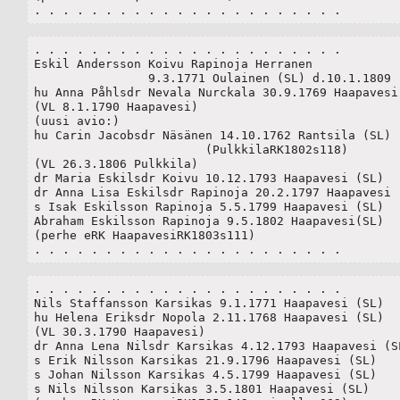
. . . . . . . . . . . . . . . . . . . . . .
. . . . . . . . . . . . . . . . . . . . . .

Eskil Andersson Koivu Rapinoja Herranen 

		9.3.1771 Oulainen (SL) d.10.1.1809	

hu Anna Påhlsdr Nevala Nurckala 30.9.1769 Haapavesi(
(VL 8.1.1790 Haapavesi)

(uusi avio:)

hu Carin Jacobsdr Näsänen 14.10.1762 Rantsila (SL)

			(PulkkilaRK1802s118)

(VL 26.3.1806 Pulkkila)	

dr Maria Eskilsdr Koivu 10.12.1793 Haapavesi (SL)

dr Anna Lisa Eskilsdr Rapinoja 20.2.1797 Haapavesi (
s Isak Eskilsson Rapinoja 5.5.1799 Haapavesi (SL)

Abraham Eskilsson Rapinoja 9.5.1802 Haapavesi(SL)

(perhe eRK HaapavesiRK1803s111)

. . . . . . . . . . . . . . . . . . . . . .
. . . . . . . . . . . . . . . . . . . . . .

Nils Staffansson Karsikas 9.1.1771 Haapavesi (SL)

hu Helena Eriksdr Nopola 2.11.1768 Haapavesi (SL)

(VL 30.3.1790 Haapavesi)

dr Anna Lena Nilsdr Karsikas 4.12.1793 Haapavesi (SL
s Erik Nilsson Karsikas 21.9.1796 Haapavesi (SL)

s Johan Nilsson Karsikas 4.5.1799 Haapavesi (SL)

s Nils Nilsson Karsikas 3.5.1801 Haapavesi (SL)
