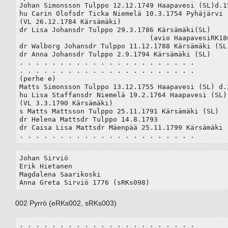
Johan Simonsson Tulppo 12.12.1749 Haapavesi (SL)d.15
hu Carin Olofsdr Ticka Niemelä 10.3.1754 Pyhäjärvi (
(VL 26.12.1784 Kärsämäki)

dr Lisa Johansdr Tulppo 29.3.1786 Kärsämäki(SL)

				(avio HaapavesiRK1803s074)	

dr Walborg Johansdr Tulppo 11.12.1788 Kärsämäki (SL)
dr Anna Johansdr Tulppo 2.9.1794 Kärsämäki (SL) 

. . . . . . . . . . . . . . . . . . . . . .

. . . . . . . . . . . . . . . . . . . . . .

(perhe e)

Matts Simonsson Tulppo 13.12.1755 Haapavesi (SL) d.2
hu Lisa Staffansdr Niemelä 19.2.1764 Haapavesi (SL)

(VL 3.3.1790 Kärsämäki)

s Matts Mattsson Tulppo 25.11.1791 Kärsämäki (SL)

dr Helena Mattsdr Tulppo 14.8.1793

dr Caisa Lisa Mattsdr Mäenpää 25.11.1799 Kärsämäki (
. . . . . . . . . . . . . . . . . . . . . .
Johan Sirviö

Erik Hietanen

Magdalena Saarikoski

Anna Greta Sirviö 1776 (sRKs098)
002 Pyrrö (eRKs002, sRKs003)
. . . . . . . . . . . . . . . . . . . . . .
