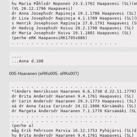
hu Maria Påhlsdr Noponen 23.3.1762 Haapavesi (SL)(eR
(VL 26.12.1796 Haapavesi)

dr Anna Josephsdr Rapinoja 19.1.1786 Haapavesi (SL)

dr Lisa Josephsdr Rapinoja 4.1.1789 Haapavesi (SL)(H
s Henrik Josephsson Rapinoja 27.8.1791 Haapavesi (SL
dr Hedvig Josephsdr Koivu 20.2.1798 Haapavesi (SL)

dr Maria Josephsdr Koivu 19.1.1801 Haapavesi (SL)

(perhe eRK HaapavesiRK1795s086)

. . . . . . . . . . . . . . . . . . . . . .
....

...Anna d.108
005 Haaranen (eRKs005, sRKs007)
. . . . . . . . . . . . . . . . . . . . . .

*(Anders Henriksson Haaranen 6.6.1730 d.22.11.1779)

dr Brita Andersdr Haaranen 9.4.1761 Haapavesi (SL) (
dr Carin Andersdr Haaranen 29.3.1773 Haapavesi (SL)

oä dr Anna Caisa Carinsdr 24.12.1806 Kärsämäki (SL)(
dr Margeta Andersdr Haaranen 7.1.1776 Kärsämäki (SL)
. . . . . . . . . . . . . . . . . . . . . .

. . . . . . . . . . . . . . . . . . . . . .

(perhe a)

måg Erik Pehrsson Parvia 16.12.1753 Pyhäjärvi (SL)d.
hu Brita Andersdr Haaranen 9.4.1761 Haapavesi (SL)
