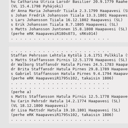
hu Catharina Ulrica Larsdr Basilier 20.9.1779 Raahe 
(VL 15.4.1798 Pyhäjoki)

dr Anna Maria Johansdr Tiiala 2.3.1799 Haapavesi (SL
s Johan Fredrik Johansson Tiiala 13.3.1801 Haapavesi (
s Lars Johansson Tiiala 16.12.1802 Haapavesi (SL) 

s Erik Johansson Tiiala 8.7.1805 Haapavesi (SL) 

s Matts Johansson Juntonen 15.8.1808 Haapavesi (SL)	 

(perhe eRK HaapavesiR180s073, sRKs014)

. . . . . . . . . . . . . . . . . . . . . .
. . . . . . . . . . . . . . . . . . . . . .

Staffan Pehrsson Lehtola Kytölä 1.6.1751 Pulkkila (S
s Matts Staffansson Pirnis 12.5.1778 Haapavesi (SL)

dr Walborg Staffansdr Hatula Pirnes 24.5.1783 Haapav
dr Brita Staffansdr Hatula Pirnes 29.8.1789 Haapaves
s Gabriel Staffansson Hatula Pirnes 9.4.1794 Haapave
(perhe eRK HaapavesiR1795s102, takaisin 1806)

. . . . . . . . . . . . . . . . . . . . . .

. . . . . . . . . . . . . . . . . . . . . .

(perhe a)

s Matts Staffansson Hatula Pirnis 12.5.1778 Haapaves
hu Carin Pehrsdr Hatula 14.2.1774 Haapavesi (SL)

(VL 18.12.1800 Haapavesi)

dr Lisa Mattsdr Hatula 19.10.1801 Haapavesi (SL)

(perhe eRK HaapavesiR1795s102, takaisin 1806)

. . . . . . . . . . . . . . . . . . . . . .